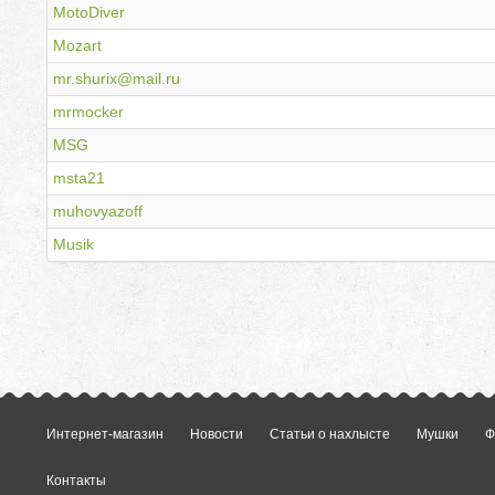
MotoDiver
Mozart
mr.shurix@mail.ru
mrmocker
MSG
msta21
muhovyazoff
Musik
Интернет-магазин
Новости
Статьи о нахлысте
Мушки
Ф
Контакты