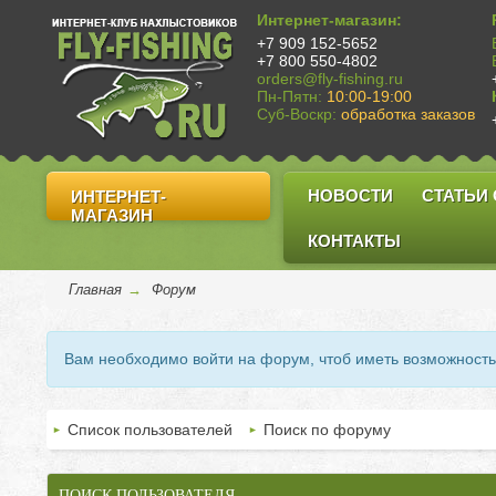
Интернет-магазин:
+7 909 152-5652
+7 800 550-4802
orders@fly-fishing.ru
Пн-Пятн:
10:00-19:00
Суб-Воскр:
обработка заказов
НОВОСТИ
СТАТЬИ
ИНТЕРНЕТ-
МАГАЗИН
КОНТАКТЫ
Главная
→
Форум
Вам необходимо войти на форум, чтоб иметь возможност
Список пользователей
Поиск по форуму
ПОИСК ПОЛЬЗОВАТЕЛЯ