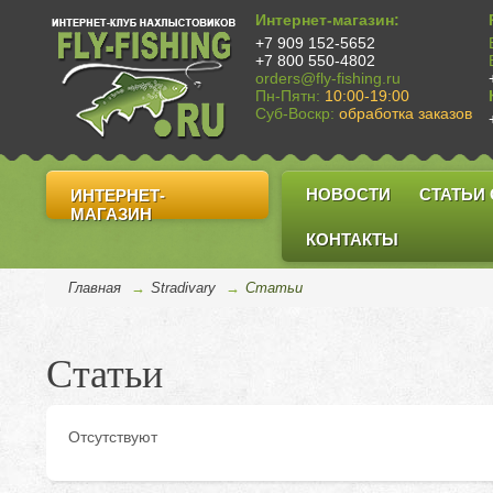
Интернет-магазин:
+7 909 152-5652
+7 800 550-4802
orders@fly-fishing.ru
Пн-Пятн:
10:00-19:00
Суб-Воскр:
обработка заказов
НОВОСТИ
СТАТЬИ
ИНТЕРНЕТ-
МАГАЗИН
КОНТАКТЫ
Главная
→
Stradivary
→
Cтатьи
Статьи
Отсутствуют