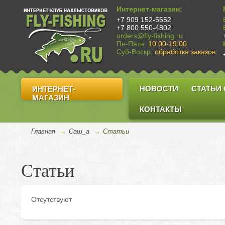
Интернет-магазин:
+7 909 152-5652
+7 800 550-4802
orders@fly-fishing.ru
Пн-Пятн:
10:00-19:00
Суб-Воскр:
обработка заказов
НОВОСТИ
СТАТЬИ
ИНТЕРНЕТ-
МАГАЗИН
КОНТАКТЫ
Главная
→
Саш_а
→
Cтатьи
Статьи
Отсутствуют