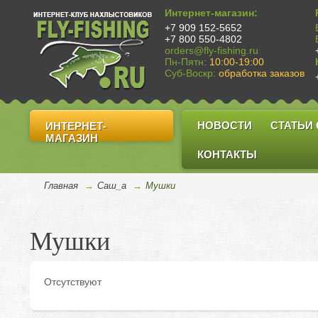
Интернет-магазин:
+7 909 152-5652
+7 800 550-4802
orders@fly-fishing.ru
Пн-Пятн:
10:00-19:00
Суб-Воскр:
обработка заказов
НОВОСТИ
СТАТЬИ
ИНТЕРНЕТ-
МАГАЗИН
КОНТАКТЫ
Главная
→
Саш_а
→
Мушки
Мушки
Отсутствуют