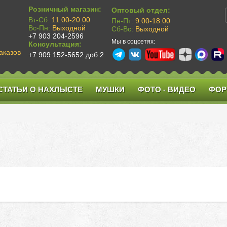
Розничный магазин:
Оптовый отдел:
Вт-Сб:
11:00-20:00
Пн-Пт:
9:00-18:00
Вс-Пн:
Выходной
Сб-Вс:
Выходной
+7 903 204-2596
Мы в соцсетях:
Консультация:
аказов
+7 909 152-5652 доб.2
СТАТЬИ О НАХЛЫСТЕ
МУШКИ
ФОТО - ВИДЕО
ФОР