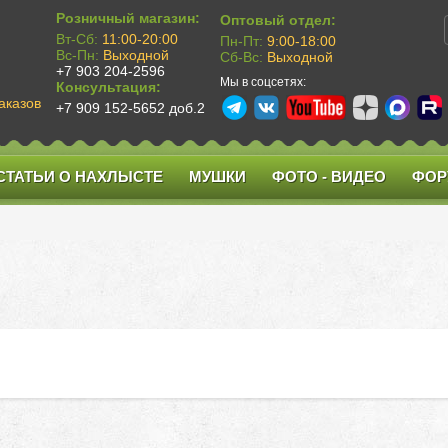
Розничный магазин:
Оптовый отдел:
Вт-Сб:
11:00-20:00
Пн-Пт:
9:00-18:00
Вс-Пн:
Выходной
Сб-Вс:
Выходной
+7 903 204-2596
Мы в соцсетях:
Консультация:
аказов
+7 909 152-5652 доб.2
СТАТЬИ О НАХЛЫСТЕ
МУШКИ
ФОТО - ВИДЕО
ФОР