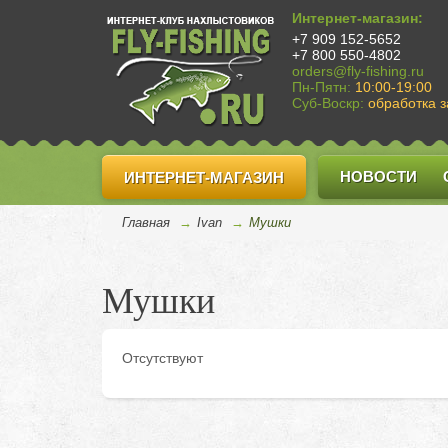
Интернет-магазин:
+7 909 152-5652
+7 800 550-4802
orders@fly-fishing.ru
Пн-Пятн:
10:00-19:00
Суб-Воскр:
обработка з
НОВОСТИ
ИНТЕРНЕТ-МАГАЗИН
Главная
→
Ivan
→
Мушки
Мушки
Отсутствуют