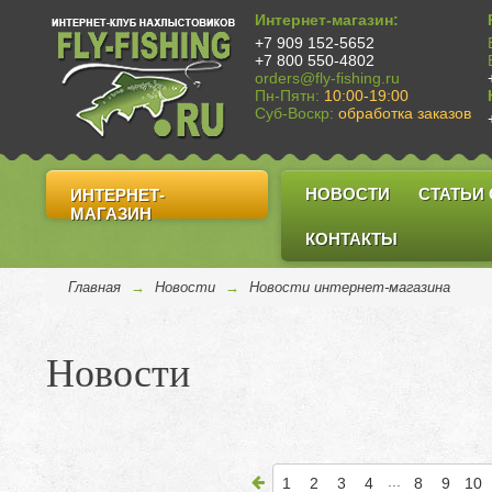
Интернет-магазин:
+7 909 152-5652
+7 800 550-4802
orders@fly-fishing.ru
Пн-Пятн:
10:00-19:00
Суб-Воскр:
обработка заказов
НОВОСТИ
СТАТЬИ
ИНТЕРНЕТ-
МАГАЗИН
КОНТАКТЫ
Главная
→
Новости
→
Новости интернет-магазина
Новости
...
1
2
3
4
8
9
10