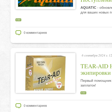
AQUATIC
- обновл
для ваших новых п
0
комментариев
6 сентября 2024 г. 1
TEAR-AID Н
экипировки 
Первый помощник 
заплаток!
0
комментариев