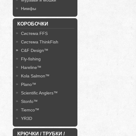
Муравьи и мошки
Нимфы
КОРОБОЧКИ
Система FFS
Система ThinkFish
C&F Design™
Fly-fishing
Hareline™
Kola Salmon™
Plano™
Scientific Anglers™
Stonfo™
Tiemco™
YR3D
КРЮЧКИ / ТРУБКИ /