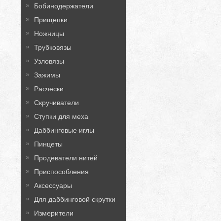
Бобинодержатели
Прищепки
Ножницы
Трубковязы
Узловязы
Зажимы
Расчески
Скручиватели
Ступки для меха
Даббинговые иглы
Пинцеты
Продеватели нитей
Приспособления
Аксессуары
Для даббинговой скрутки
Измерители