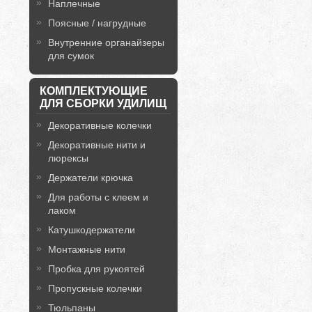
Наплечные
Поясные / нагрудные
Внутренние органайзеры
для сумок
КОМПЛЕКТУЮЩИЕ
ДЛЯ СБОРКИ УДИЛИЩ
Декоративные колечки
Декоративные нити и
люрексы
Держатели крючка
Для работы с клеем и
лаком
Катушкодержатели
Монтажные нити
Пробка для рукоятей
Пропускные колечки
Тюльпаны