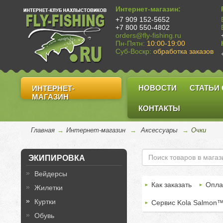
Интернет-магазин:
+7 909 152-5652
+7 800 550-4802
orders@fly-fishing.ru
Пн-Пятн:
10:00-19:00
Суб-Воскр:
обработка заказов
НОВОСТИ
СТАТЬИ
ИНТЕРНЕТ-
МАГАЗИН
КОНТАКТЫ
Главная
→
Интернет-магазин
→
Аксессуары
→
Очки
ЭКИПИРОВКА
Вейдерсы
Как заказать
Опла
Жилетки
Куртки
Сервис Kola Salmon
Обувь