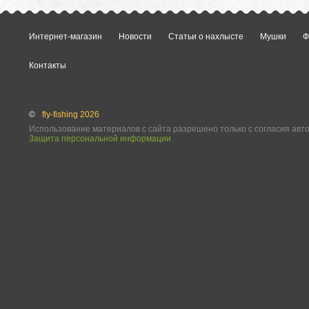
Интернет-магазин
Новости
Статьи о нахлысте
Мушки
Ф
Контакты
©
fly-fishing 2026
Использование материалов с сайта разрешено только с согласия авт
Защита персональной информации