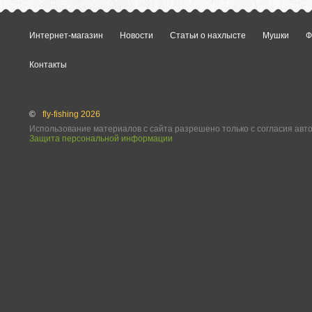
Интернет-магазин
Новости
Статьи о нахлысте
Мушки
Ф
Контакты
©
fly-fishing 2026
Использование материалов с сайта разрешено только с согласия авт
Защита персональной информации