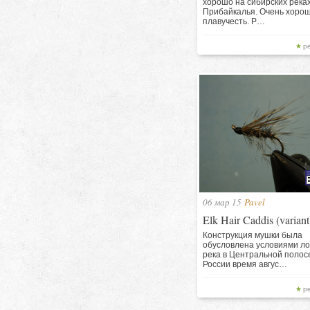
хорошо на сибирских река
Прибайкалья. Очень хоро
плавучесть. Р…
р
06 мар 15
Pavel
Elk Hair Caddis (variant
Конструкция мушки была
обусловлена условиями ло
река в Центральной полос
России время авгус…
р