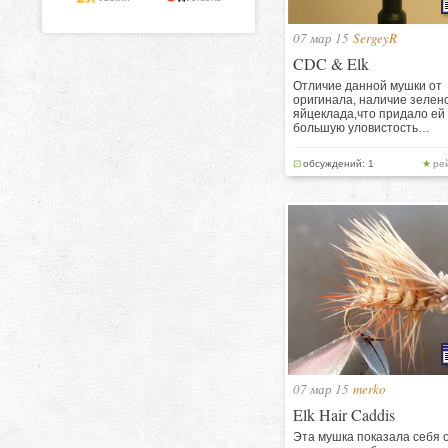
07 мар 15
SergeyR
CDC & Elk
Отличие данной мушки от
оригинала, наличие зелен
яйцеклада,что придало ей
большую уловистость…
обсуждений: 1
ре
07 мар 15
merko
Elk Hair Caddis
Эта мушка показала себя 