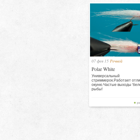
07 фев 15
Речной
Polar White
Универсальный
стриммерок.Работает отли
окуню.Частые выходы 'бел
рыбы!
р