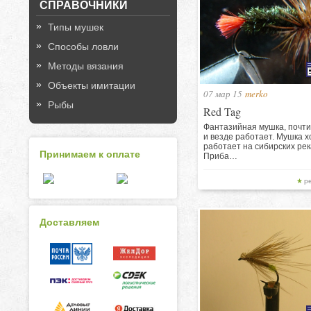
СПРАВОЧНИКИ
Типы мушек
Способы ловли
Методы вязания
Объекты имитации
07 мар 15
merko
Рыбы
Red Tag
Фантазийная мушка, почти
и везде работает. Мушка 
работает на сибирских рек
Принимаем к оплате
Приба…
р
Доставляем