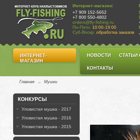
Интернет-магазин:
+7 909 152-5652
+7 800 550-4802
orders@fly-fishing.ru
Пн-Пятн:
10:00-19:00
Суб-Воскр:
обработка заказов
НОВОСТИ
СТАТЬИ
ИНТЕРНЕТ-
МАГАЗИН
КОНТАКТЫ
Главная
→
Мушки
КОНКУРСЫ
Уловистая мушка - 2017
Уловистая мушка - 2016
Уловистая мушка - 2015