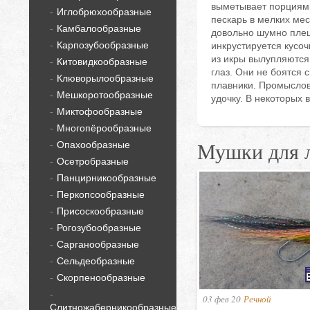
выметывает порциями
Иглобрюхообразные
пескарь в мелких мес
Камбалообразные
довольно шумно плеще
Карпозубообразные
инкрустируется кусоч
из икры вылупляются
Китовидкообразные
глаз. Они не боятся 
Клюворылообразные
плавники. Промыслово
Мешкоротообразные
удочку. В некоторых
Миктофообразные
Многопёрообразные
Мушки для л
Опахообразные
Осетробразные
Панцирникообразные
Перкопсообразные
Присоскообразные
Рогозубообразные
Сарганообразные
Сельдеобразные
Скорпенообразные
03 фев 20
Речной
Слитножаберникообразные