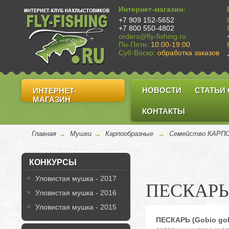
Интернет-магазин:
+7 909 152-5652
+7 800 550-4802
orders@fly-fishing.ru
Пн-Пятн:
10:00-19:00
Суб-Воскр:
обработка заказов
НОВОСТИ
СТАТЬИ
ИНТЕРНЕТ-
МАГАЗИН
КОНТАКТЫ
Главная
→
Мушки
→
Карпообразные
→
Семейство КАРПОВ
КОНКУРСЫ
Уловистая мушка - 2017
ПЕСКАРЬ (
Уловистая мушка - 2016
Уловистая мушка - 2015
ПЕСКАРЬ (Gobio gob