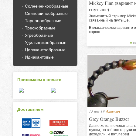
Mickey Finn (вариант 
Солнечникообразные
гнутыше)
Спиношипообразные
Знаменитый стример Micke
Тарпонообразные
связанный на гнутыше.
Трескобразные
В классическом варианте 
хорош…
Угреобразные
Удильщикообразные
р
Целакантообразные
Идиакантовые
Принимаем к оплате
Доставляем
13 янв 19
Алымыч
Grey Orange Buzzer
Давно хотел половить на т
мушки, но всё как то руки н
доходили. И вот, перед