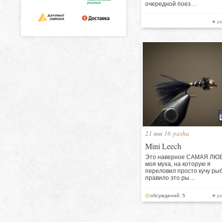
очередной поез…
р
21 янв 16
pasha
Mini Leech
Это наверное САМАЯ Л
моя муха, на которую я
переловил просто кучу рыб
правило это ры…
обсуждений: 5
р