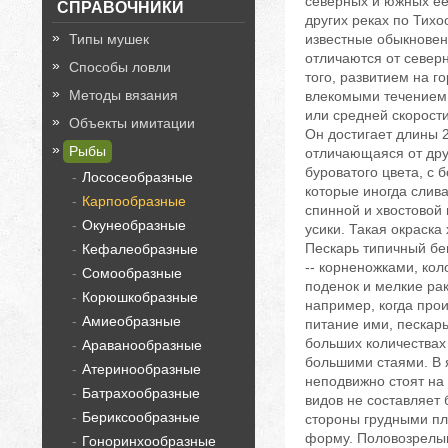
северных и южных ее 
СПРАВОЧНИКИ
других реках по Тихо
Типы мушек
известные обыкновен
отличаются от север
Способы ловли
того, развитием на г
Методы вязания
влекомыми течением 
или средней скорости
Объекты имитации
Он достигает длины 2
Рыбы
отличающаяся от дру
буроватого цвета, с
Лососеобразные
которые иногда слив
Карпообразные
спинной и хвостовой 
Окунеобразные
усики. Такая окраска
Пескарь типичный бе
Кефалеобразные
-- корненожками, ко
Сомообразные
поденок и мелкие рак
Корюшкобразные
например, когда про
Амиеобразные
питание ими, пескар
больших количествах 
Араванообразные
большими стаями. В я
Атеринообразные
неподвижно стоят на 
Батрахообразные
видов не составляет
Бериксообразные
стороны грудными пл
форму. Половозрелым 
Гоноринхообразные