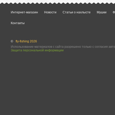
Интернет-магазин
Новости
Статьи о нахлысте
Мушки
Ф
Контакты
©
fly-fishing 2026
Использование материалов с сайта разрешено только с согласия авт
Защита персональной информации