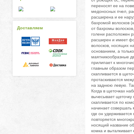
от роющих ос, перен
переносят ее на пов
медоносных пчел, ра
расширена и ее нару
бахромой волосков (к
Доставляем
от бахромы волосков,
голени расположен р
расширен и имеет фо
волосков, носящих н
основанием, а только
маятникообразные дви
прилипает к многочис
главным образом пере
скапливается в щеточ
протаскиваются между
на заднюю левую. Та
Когда в щеточках наб
вычесывает щеточку п
скапливается по комо
начинает совершать 
где он удерживается 
повторяется многокра
носящий название обн
комка и выталкивает 