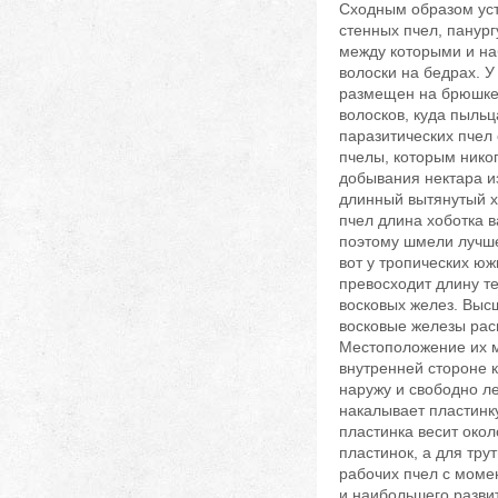
Сходным образом уст
стенных пчел, панург
между которыми и наб
волоски на бедрах. У
размещен на брюшке.
волосков, куда пыльц
паразитических пчел 
пчелы, которым нико
добывания нектара из
длинный вытянутый х
пчел длина хоботка в
поэтому шмели лучше
вот у тропических юж
превосходит длину те
восковых желез. Выс
восковые железы рас
Местоположение их м
внутренней стороне к
наружу и свободно ле
накалывает пластинку
пластинка весит окол
пластинок, а для тру
рабочих пчел с момен
и наибольшего развит