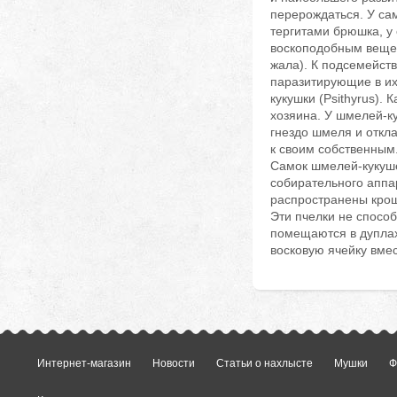
перерождаться. У сам
тергитами брюшка, у 
воскоподобным вещес
жала). К подсемейст
паразитирующие в их
кукушки (Psithyrus).
хозяина. У шмелей-ку
гнездо шмеля и откла
к своим собственным
Самок шмелей-кукуше
собирательного аппар
распространены крош
Эти пчелки не способ
помещаются в дуплах,
восковую ячейку вмес
Интернет-магазин
Новости
Статьи о нахлысте
Мушки
Ф