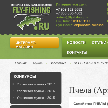
Интернет-магазин:
+7 909 152-5652
+7 800 550-4802
orders@fly-fishing.ru
Пн-Пятн:
10:00-19:00
Суб-Воскр:
обработка заказов
НОВОСТИ
СТАТЬИ
ИНТЕРНЕТ-
МАГАЗИН
КОНТАКТЫ
Главная
→
Мушки
→
Насекомые
→
ПЕРЕПОНЧАТОКРЫЛЫЕ
КОНКУРСЫ
Уловистая мушка - 2017
Пчела (Ap
Уловистая мушка - 2016
Уловистая мушка - 2015
Семейство ПЧЁЛЫ (