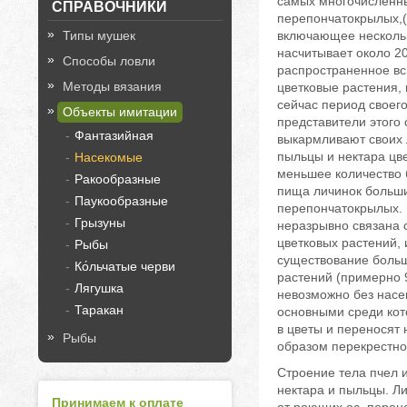
самых многочисленн
СПРАВОЧНИКИ
перепончатокрылых,(
Типы мушек
включающее несколь
насчитывает около 20
Способы ловли
распространенное всю
Методы вязания
цветковые растения,
сейчас период своего
Объекты имитации
представители этого
Фантазийная
выкармливают своих 
пыльцы и нектара цв
Насекомые
меньшее количество 
Ракообразные
пища личинок больши
Паукообразные
перепончатокрылых.
Грызуны
неразрывно связана 
цветковых растений, 
Рыбы
существование больш
Ко́льчатые черви
растений (примерно 
Лягушка
невозможно без насе
Таракан
основными среди кот
в цветы и переносят 
Рыбы
образом перекрестно
Строение тела пчел и
нектара и пыльцы. Л
Принимаем к оплате