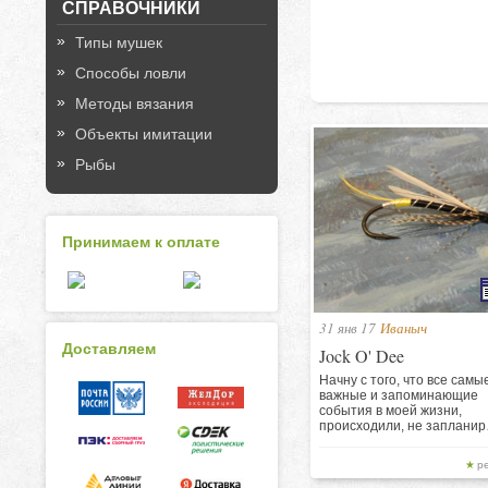
СПРАВОЧНИКИ
Типы мушек
Способы ловли
Методы вязания
Объекты имитации
Рыбы
Принимаем к оплате
31 янв 17
Иваныч
Доставляем
Jock O' Dee
Начну с того, что все самы
важные и запоминающие
события в моей жизни,
происходили, не заплани
р