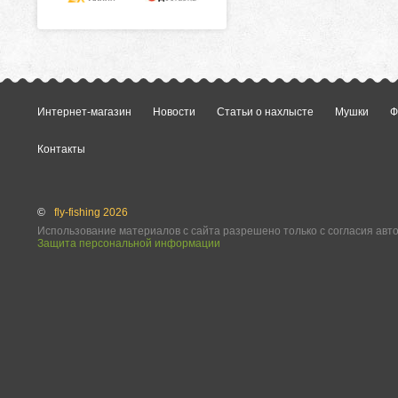
Интернет-магазин
Новости
Статьи о нахлысте
Мушки
Ф
Контакты
©
fly-fishing 2026
Использование материалов с сайта разрешено только с согласия авт
Защита персональной информации