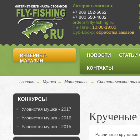
Интернет-магазин:
+7 909 152-5652
+7 800 550-4802
orders@fly-fishing.ru
Пн-Пятн:
10:00-19:00
Суб-Воскр:
обработка заказов
НОВОСТИ
СТАТЬИ
ИНТЕРНЕТ-
МАГАЗИН
КОНТАКТЫ
Главная
→
Мушки
→
Материалы
→
Синтетические воло
КОНКУРСЫ
Уловистая мушка - 2017
Крученые
Уловистая мушка - 2016
Уловистая мушка - 2015
Различные крученые 