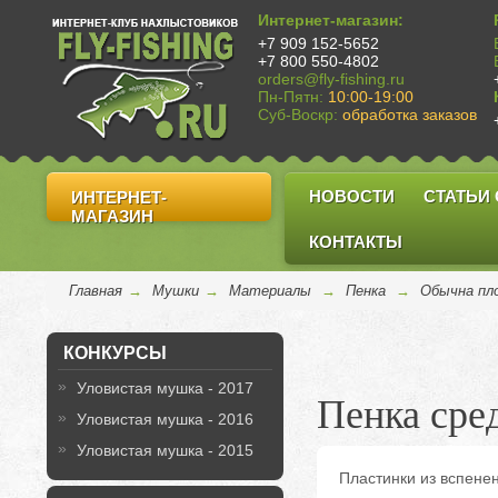
Интернет-магазин:
+7 909 152-5652
+7 800 550-4802
orders@fly-fishing.ru
Пн-Пятн:
10:00-19:00
Суб-Воскр:
обработка заказов
НОВОСТИ
СТАТЬИ
ИНТЕРНЕТ-
МАГАЗИН
КОНТАКТЫ
Главная
→
Мушки
→
Материалы
→
Пенка
→
Обычна пл
КОНКУРСЫ
Уловистая мушка - 2017
Пенка ср
Уловистая мушка - 2016
Уловистая мушка - 2015
Пластинки из вспене