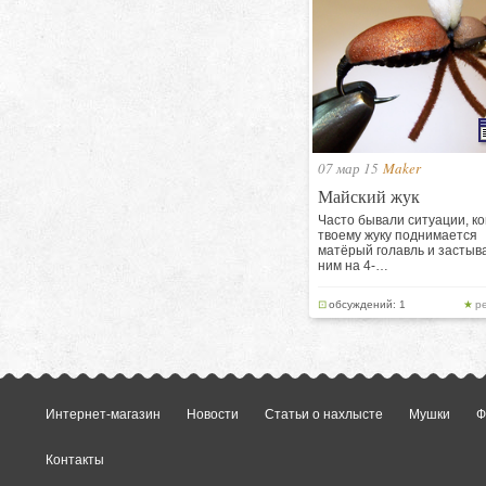
07 мар 15
Maker
Майский жук
Часто бывали ситуации, ког
твоему жуку поднимается
матёрый голавль и застыв
ним на 4-…
обсуждений: 1
р
Интернет-магазин
Новости
Статьи о нахлысте
Мушки
Ф
Контакты