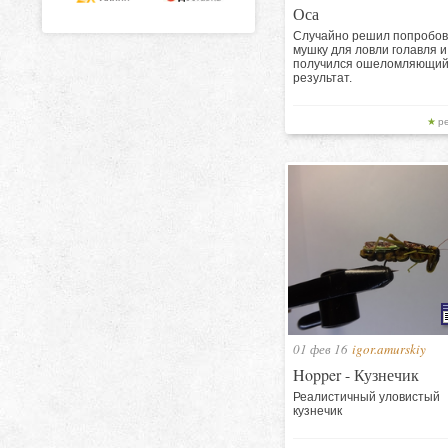
Оса
Случайно решил попробов
мушку для ловли голавля и
получился ошеломляющи
результат.
р
01 фев 16
igor.amurskiy
Hopper - Кузнечик
Реалистичный уловистый
кузнечик