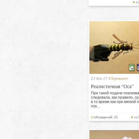
р
23 дек 15
Chipmaster
Реалистичная “Оса”
При такой подаче поклевк
следовала, как правило, ср
в то время как при мягкой 
пок…
обсуждений: 21
рей