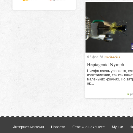
01 фев 16
michaelis
Heptagenid Nymph
Нимфа очень уловиста, сл
изготовлении, так как вяже
маленьких крючках. Но за
ок…
р
Интернет-магазин
Новости
Статьи о нахлысте
Мушки
Ф