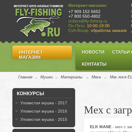
Интернет-магазин:
+7 909 152-5652
+7 800 550-4802
orders@fly-fishing.ru
Пн-Пятн:
10:00-19:00
Суб-Воскр:
обработка заказов
НОВОСТИ
СТАТЬИ
ИНТЕРНЕТ-
МАГАЗИН
КОНТАКТЫ
Главная
→
Мушки
→
Материалы
→
Меха
→
Мех лося E
КОНКУРСЫ
Уловистая мушка - 2017
Мех с заг
Уловистая мушка - 2016
Уловистая мушка - 2015
ELK MANE
- мех с за