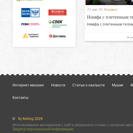
31 янв 20
Алымыч
Нимфа с плетенным т
Нимфа с плетенным тело
р
Интернет-магазин
Новости
Статьи о нахлысте
Мушки
Ф
Контакты
©
fly-fishing 2026
Использование материалов с сайта разрешено только с согласия авт
Защита персональной информации