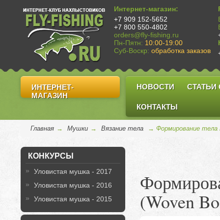
Интернет-магазин:
+7 909 152-5652
+7 800 550-4802
orders@fly-fishing.ru
Пн-Пятн:
10:00-19:00
Суб-Воскр:
обработка заказов
НОВОСТИ
СТАТЬИ
ИНТЕРНЕТ-
МАГАЗИН
КОНТАКТЫ
Главная
→
Мушки
→
Вязание тела
→ Формирование тела 
КОНКУРСЫ
Уловистая мушка - 2017
Формирова
Уловистая мушка - 2016
(Woven Bo
Уловистая мушка - 2015