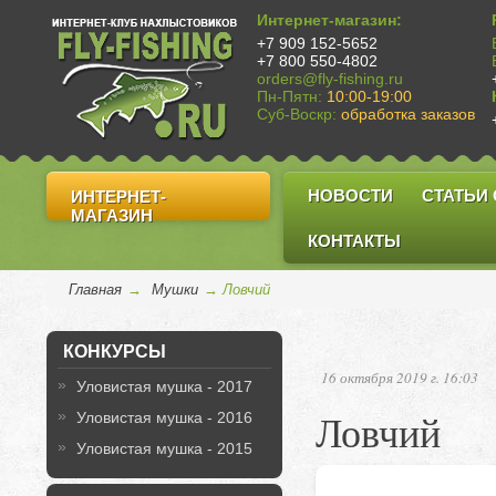
Интернет-магазин:
+7 909 152-5652
+7 800 550-4802
orders@fly-fishing.ru
Пн-Пятн:
10:00-19:00
Суб-Воскр:
обработка заказов
НОВОСТИ
СТАТЬИ
ИНТЕРНЕТ-
МАГАЗИН
КОНТАКТЫ
Главная
→
Мушки
→ Ловчий
КОНКУРСЫ
16 октября 2019 г. 16:03
Уловистая мушка - 2017
Ловчий
Уловистая мушка - 2016
Уловистая мушка - 2015