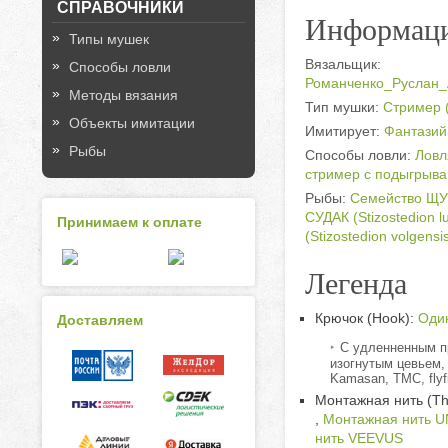
СПРАВОЧНИКИ
Информаци
Типы мушек
Вязальщик:
Способы ловли
Романченко_Руслан_
Методы вязания
Тип мушки:
Стример (
Объекты имитации
Имитирует:
Фантазийн
Рыбы
Способы ловли:
Ловл
стример с подыгрыва
Рыбы:
Семейство ЩУ
СУДАК (Stizostedion l
Принимаем к оплате
(Stizostedion volgensi
Легенда
Крючок (Hook):
Оди
Доставляем
С удленненным п
изогнутым цевьем,
Kamasan, ТМС, flyf
Монтажная нить (Th
,
Монтажная нить U
нить VEEVUS