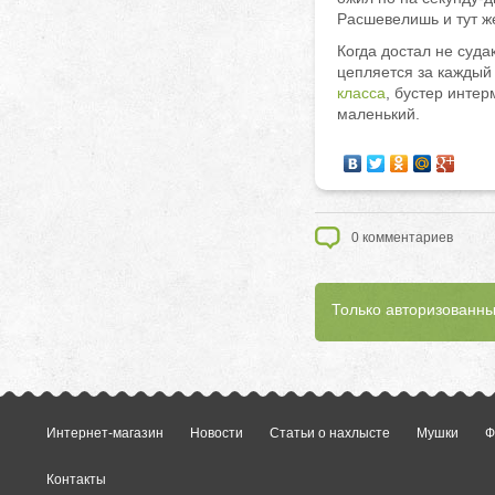
Расшевелишь и тут же
Когда достал не суда
цепляется за каждый
класса
, бустер инте
маленький.
0
комментариев
Только авторизованны
Интернет-магазин
Новости
Статьи о нахлысте
Мушки
Ф
Контакты