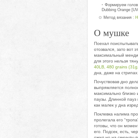
Формируем головк
Dubbing Orange [U
Метод вязания :
Н
О мушке
Поехал поиспытывать 
отозвался, зато вот 
максимальный мендинг
для этого нельзя тяну
40LB, 480 grains (31g
дна, даже на стрипах
Почуствовав дно дел
выпрямляется полнос
максимально близко 
паузы. Длинной пауз 
как малек у дна изре
Поклевка налима про
пролегала его “тропа
готовы, что он момен
его. Подсек, есть, ч
ожил но на секунду-д