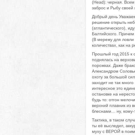
(Head): черная. Всем
заброс и Рыбу своей
Добрый день Уважаем
решение открыть неб
(атлантического), ид
Балтийского. Причем 
(В мережу для ловли 
количествах, как на р
Прошлый год 2015 к 
поднялась на верхов
порожках. Даже бракон
Александром Соловье
охоту за большой сил
заходит не так много 
интересное это едине
остановке на нересто
будь то: отгон мелоч
верхний плавник из в
блеснами… ну, кому-т
Тактика, в таком слу
ты её выследил, акку
муху с ВЕРОЙ в поимк