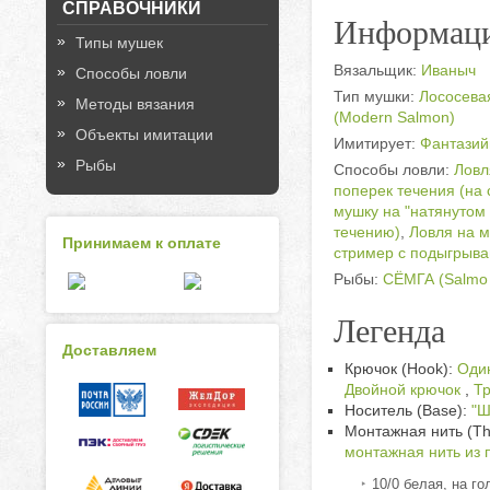
СПРАВОЧНИКИ
Информаци
Типы мушек
Вязальщик:
Иваныч
Способы ловли
Тип мушки:
Лососева
Методы вязания
(Modern Salmon)
Объекты имитации
Имитирует:
Фантазийн
Рыбы
Способы ловли:
Ловл
поперек течения (на 
мушку на "натянутом 
течению)
,
Ловля на 
Принимаем к оплате
стример с подыгрыва
Рыбы:
СЁМГА (Salmo 
Легенда
Доставляем
Крючок (Hook):
Оди
Двойной крючок
,
Тр
Носитель (Base):
"Ш
Монтажная нить (Th
монтажная нить из 
10/0 белая, на го