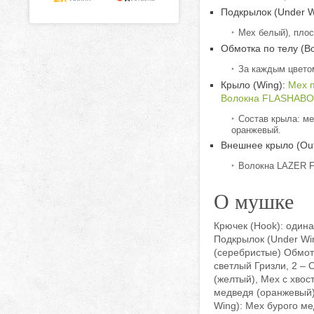
Подкрылок (Under W
Мех белый), плос
Обмотка по телу (Bo
За каждым цветом
Крыло (Wing):
Мех 
Волокна FLASHAB
Состав крыла: ме
оранжевый.
Внешнее крыло (Out
Волокна LAZER F
О мушке
Крючек (Hook): одинар
Подкрылок (Under Wi
(серебристые) Обмотк
светлый Гризли, 2 –
(желтый), Мех с хво
медведя (оранжевый),
Wing): Мех бурого м