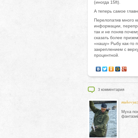
(иногда 15ft).
А теперь самое главн
Перелопатив много кн
информации, перепро
так и не поняв почем
сказать более призе
«нашу» Рыбу как-то п
закреплением с верху
процентной.
3
комментария
muhovyaz
Муха пох
фантазий