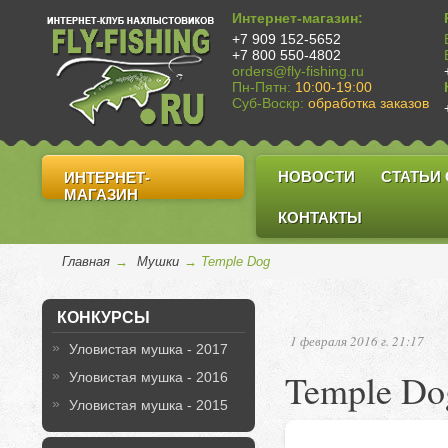
Интернет-магазин:
+7 909 152-5652
+7 800 550-4802
orders@fly-fishing.ru
Пн-Пятн:
10:00-19:00
Суб-Воскр:
обработка заказов
НОВОСТИ
СТАТЬИ
ИНТЕРНЕТ-
МАГАЗИН
КОНТАКТЫ
Главная
→
Мушки
→ Temple Dog
КОНКУРСЫ
1 февраля 2016 г. 21:17
Уловистая мушка - 2017
Temple Do
Уловистая мушка - 2016
Уловистая мушка - 2015