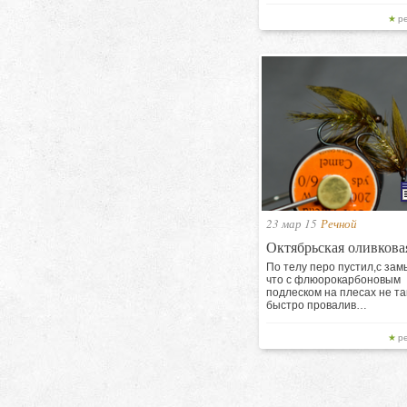
р
23 мар 15
Речной
Октябрьская оливкова
По телу перо пустил,с за
что с флюорокарбоновым
подлеском на плесах не та
быстро провалив…
р