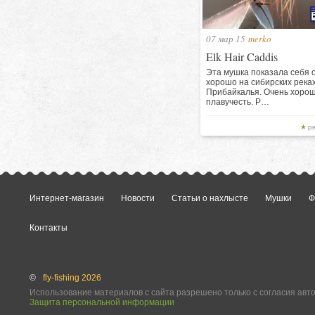
07 мар 15
merko
Elk Hair Caddis
Эта мушка показала себя 
хорошо на сибирских река
Прибайкалья. Очень хоро
плавучесть. Р…
р
Интернет-магазин
Новости
Статьи о нахлысте
Мушки
Ф
Контакты
©
fly-fishing 2026
Использование материалов с сайта разрешено только с согласия авт
Защита персональной информации