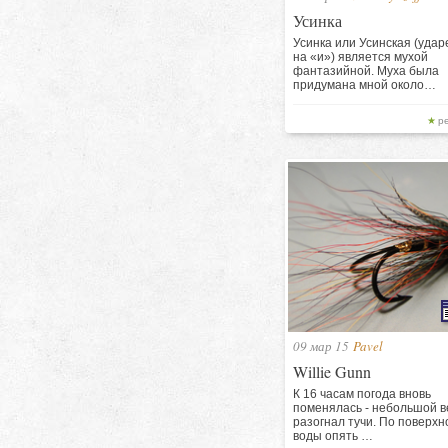
Усинка
Усинка или Усинская (удар
на «и») является мухой
фантазийной. Муха была
придумана мной около…
р
09 мар 15
Pavel
Willie Gunn
К 16 часам погода вновь
поменялась - небольшой в
разогнал тучи. По поверхн
воды опять …