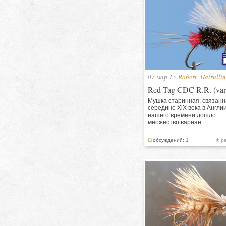
07 мар 15
Robert_Hairullin
Red Tag CDC R.R. (vari
Мушка старинная, связанн
середине XlX века в Англи
нашего времени дошло
множество вариан…
обсуждений: 1
р