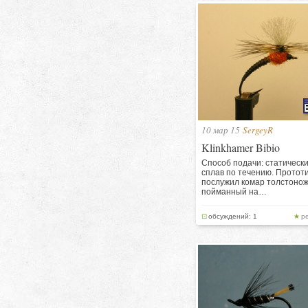
10 мар 15
SergeyR
Klinkhamer Bibio
Способ подачи: статическ
сплав по течению. Протот
послужил комар толстонож
пойманный на…
обсуждений: 1
р