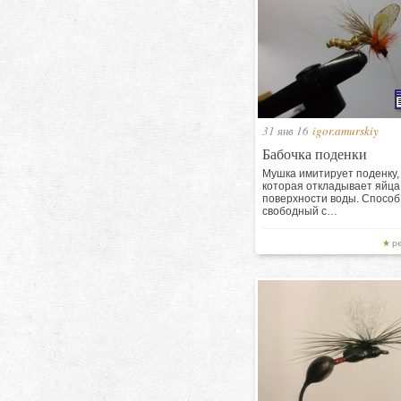
31 янв 16
igor.amurskiy
Бабочка поденки
Мушка имитирует поденку,
которая откладывает яйца
поверхности воды. Способ
свободный с…
р