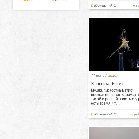
обсуждений: 1
р
31 янв 17
kokon
Красотка Бэтис
Мушка “Красотка Бэтис”
прекрасно ловит хариуса 
тихой и ровной воде, где у
есть время, чт…
обсуждений: 21
рей