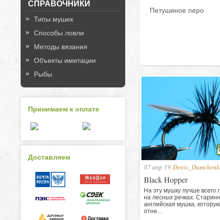
СПРАВОЧНИКИ
Петушиное перо
Типы мушек
Способы ловли
Методы вязания
Объекты имитации
Рыбы
Принимаем к оплате
Доставляем
07 апр 19
Denis_Dumchenk
Black Hopper
На эту мушку лучше всего 
на лесных речках. Старин
английская мушка, котору
отне…