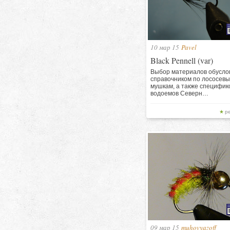
10 мар 15
Pavel
Black Pennell (var)
Выбор материалов обусло
справочником по лососев
мушкам, а также специфик
водоемов Северн…
р
09 мар 15
muhovyazoff