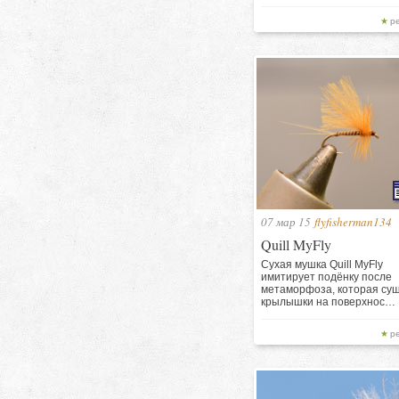
р
07 мар 15
flyfisherman134
Quill MyFly
Сухая мушка Quill MyFly
имитирует подёнку после
метаморфоза, которая су
крылышки на поверхнос…
р