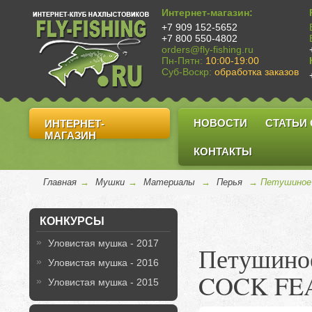
Интернет-магазин:
+7 909 152-5652
+7 800 550-4802
orders@fly-fishing.ru
Пн-Пятн:
10:00-19:00
Суб-Воскр:
обработка заказов
НОВОСТИ
СТАТЬИ
ИНТЕРНЕТ-
МАГАЗИН
КОНТАКТЫ
Главная
→
Мушки
→
Материалы
→
Перья
→ Петушиное 
КОНКУРСЫ
Уловистая мушка - 2017
Петушиное
Уловистая мушка - 2016
COCK FE
Уловистая мушка - 2015