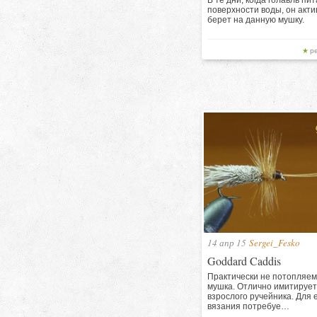
В те дни, когда голавль пит
поверхности воды, он акти
берет на данную мушку.
р
14 апр 15
Sergei_Fesko
Goddard Caddis
Практически не потопляе
мушка. Отлично имитирует
взрослого ручейника. Для 
вязания потребуе…