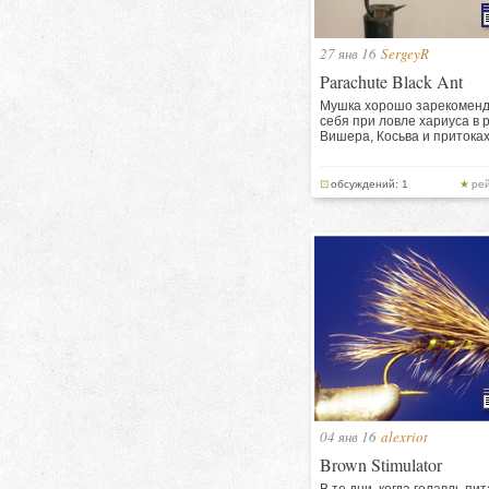
27 янв 16
SergeyR
Parachute Black Ant
Мушка хорошо зарекомен
себя при ловле хариуса в 
Вишера, Косьва и притоках
обсуждений: 1
рей
04 янв 16
alexriot
Brown Stimulator