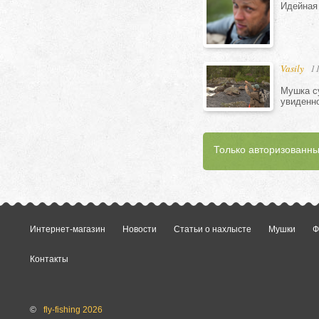
Идейная 
Vasily
11
Мушка су
увиденно
Только авторизованны
Интернет-магазин
Новости
Статьи о нахлысте
Мушки
Ф
Контакты
©
fly-fishing 2026