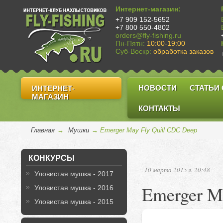
Интернет-магазин:
+7 909 152-5652
+7 800 550-4802
orders@fly-fishing.ru
Пн-Пятн:
10:00-19:00
Суб-Воскр:
обработка заказов
НОВОСТИ
СТАТЬИ
ИНТЕРНЕТ-
МАГАЗИН
КОНТАКТЫ
Главная
→
Мушки
→ Emerger May Fly Quill CDC Deep
КОНКУРСЫ
10 марта 2015 г. 20:48
Уловистая мушка - 2017
Emerger M
Уловистая мушка - 2016
Уловистая мушка - 2015