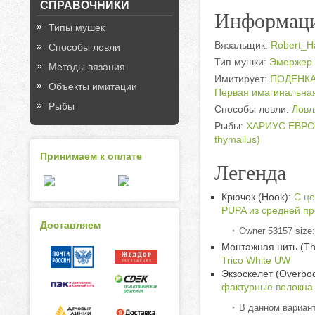
СПРАВОЧНИКИ
Информаци
Типы мушек
Вязальщик:
Robert_Ha
Способы ловли
Тип мушки:
Эмержер 
Методы вязания
Имитирует:
ПОДЕНКА 
Объекты имитации
Первая имагинальна
Рыбы
Способы ловли:
Ловл
Рыбы:
ХАРИУС ЕВРО
thymallus)
Принимаем к оплате
Легенда
Крючок (Hook):
C це
PUPA из средней пр
Доставляем
Owner 53157 size:
Монтажная нить (Th
Trico White UW
Экзоскелет (Overbod
фактурные волокна
В данном вариант