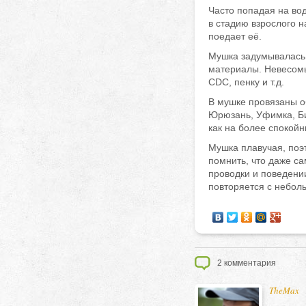
Часто попадая на во
в стадию взрослого н
поедает её.
Мушка задумывалась 
материалы. Невесомы
CDC, пенку и т.д.
В мушке провязаны о
Юрюзань, Уфимка, Би
как на более спокойн
Мушка плавучая, поэ
помнить, что даже с
проводки и поведени
повторяется с небол
2
комментария
TheMax