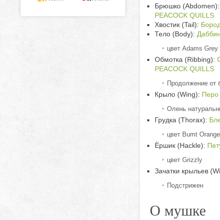
Брюшко (Abdomen):
PEACOCK QUILLS
Хвостик (Tail):
Бород
Тело (Body):
Даббин
цвет Adams Grey
Обмотка (Ribbing):
PEACOCK QUILLS
Продолжение от 
Крыло (Wing):
Перо
Олень натуральны
Грудка (Thorax):
Бл
цвет Bumt Orange
Ёршик (Hackle):
Пет
цвет Grizzly
Зачатки крыльев (Wi
Подстрижен
О мушке