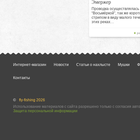
Эмержер
Проводка осуществлялась
“Восьмёркой”, так же корот
стрипом в виду малого теч
этих реках…
р
Интернет-магазин
Новости
Статьи о нахлысте
Мушки
Ф
Контакты
©
fly-fishing 2026
Использование материалов с сайта разрешено только с согласия авт
Защита персональной информации