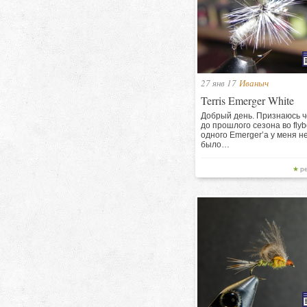
27 янв 17
Иваныч
Terris Emerger White
Добрый день. Признаюсь ч
до прошлого сезона во flyb
одного Emerger’а у меня н
было…
р