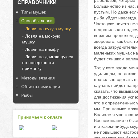
рыболовов, которые п
СПРАВОЧНИКИ
Большинство из нас, 
Типы мушек
пустым. Но даже если
рыба уйдет навсегда
Способы ловли
Часто уже ничего нел
Ловля на сухую мушку
неправильная подсеч
верхним пределом, д
Ловля на мокрую
здорового, как бык, 
мушку
всегда затруднительн
Ловля на нимфу
маленьких мушках на 
Ловля на двигающуюся
будет слишком велик
по поверхности
Тот, у кого вроде ме
приманку
удилищам, не должен 
Методы вязания
правильно сделать п
случаях пойдет на п
Объекты имитации
сказать, что вызыва
Рыбы
для достижения успех
что в определенных у
мм. При навыке можн
Вначале я уже говори
Принимаем к оплате
Воспоминания о быст
и о каком-нибудь ск
не повышают настрое