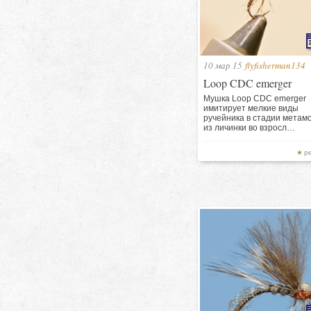
10 мар 15
flyfisherman134
Loop CDC emerger
Мушка Loop CDC emerger
имитирует мелкие виды
ручейника в стадии метам
из личинки во взросл…
р