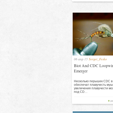
06 апр 15
Sergei_Fesko
Biot And CDC Loopwi
Emerger
Несколько перышек CDC в
обеспечат плавучесть муш
увеличения плавучести м
под CD…
р