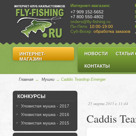
Интернет-магазин:
+7 909 152-5652
+7 800 550-4802
orders@fly-fishing.ru
Пн-Пятн:
10:00-19:00
Суб-Воскр:
обработка заказов
НОВОСТИ
СТАТЬИ
ИНТЕРНЕТ-
МАГАЗИН
КОНТАКТЫ
Главная
→
Мушки
→ Caddis Teardrop Emerger
КОНКУРСЫ
25 марта 2015 г. 11:44
Уловистая мушка - 2017
Caddis Tea
Уловистая мушка - 2016
Уловистая мушка - 2015