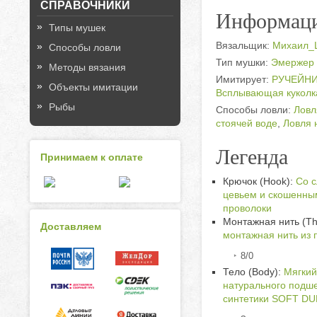
СПРАВОЧНИКИ
Информаци
Типы мушек
Вязальщик:
Михаил_
Способы ловли
Тип мушки:
Эмержер 
Методы вязания
Имитирует:
РУЧЕЙНИК 
Объекты имитации
Всплывающая куколка
Рыбы
Способы ловли:
Ловл
стоячей воде
,
Ловля 
Легенда
Принимаем к оплате
Крючок (Hook):
Со с
цевьем и скошенным
проволоки
Монтажная нить (Th
Доставляем
монтажная нить из 
8/0
Тело (Body):
Мягкий
натурального подш
синтетики SOFT D