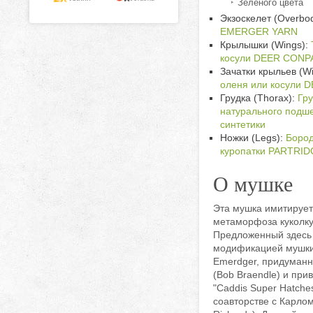
Зеленого цвета
Экзоскелет (Overbod
EMERGER YARN
Крылышки (Wings):
косули DEER CON
Зачатки крыльев (Wi
оленя или косули
Грудка (Thorax):
Гру
натурального подш
синтетики
Ножки (Legs):
Бород
куропатки PARTRI
О мушке
Эта мушка имитируе
метаморфоза куколку
Предложенный здесь 
модификацией мушки 
Emerdger, придуман
(Bob Braendle) и при
"Caddis Super Hatche
соавторстве с Карлом