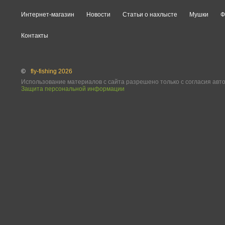
Интернет-магазин
Новости
Статьи о нахлысте
Мушки
Ф
Контакты
©
fly-fishing 2026
Использование материалов с сайта разрешено только с согласия авт
Защита персональной информации