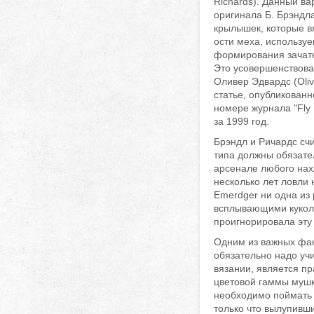
Richards). Данный ва
оригинала Б. Брэндл
крылышек, которые вя
ости меха, использу
формирования зачат
Это усовершенствов
Оливер Эдвардс (Oliv
статье, опубликованн
номере журнала "Fly F
за 1999 год.
Брэндл и Ричардс счи
типа должны обязате
арсенале любого нах
несколько лет ловли 
Emerdger ни одна из
всплывающими куколк
проигнорировала эту
Одним из важных фак
обязательно надо уч
вязании, является п
цветовой гаммы мушки
необходимо поймать 
только что вылупивш