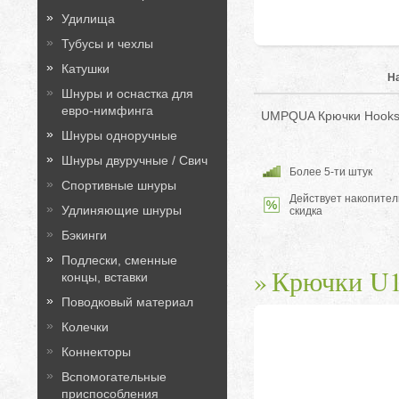
Удилища
Тубусы и чехлы
Катушки
Н
Шнуры и оснастка для
евро-нимфинга
UMPQUA Крючки Hooks 
Шнуры одноручные
Шнуры двуручные / Свич
Более 5-ти штук
Спортивные шнуры
Действует накопител
Удлиняющие шнуры
скидка
Бэкинги
Подлески, сменные
Крючки U
концы, вставки
Поводковый материал
Колечки
Коннекторы
Вспомогательные
приспособления