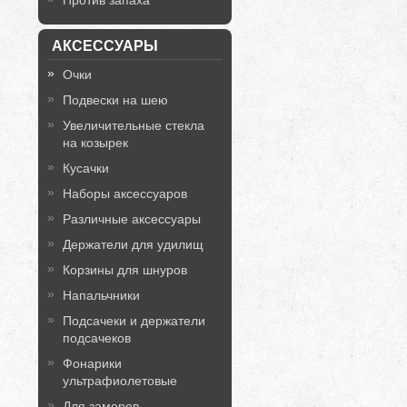
Против запаха
АКСЕССУАРЫ
Очки
Подвески на шею
Увеличительные стекла
на козырек
Кусачки
Наборы аксессуаров
Различные аксессуары
Держатели для удилищ
Корзины для шнуров
Напальчники
Подсачеки и держатели
подсачеков
Фонарики
ультрафиолетовые
Для замеров