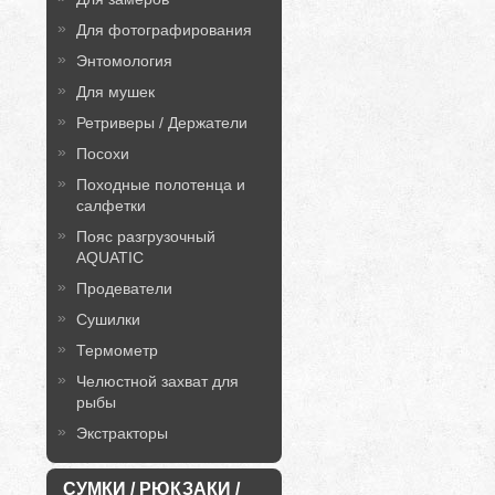
Для фотографирования
Энтомология
Для мушек
Ретриверы / Держатели
Посохи
Походные полотенца и
салфетки
Пояс разгрузочный
AQUATIC
Продеватели
Сушилки
Термометр
Челюстной захват для
рыбы
Экстракторы
СУМКИ / РЮКЗАКИ /