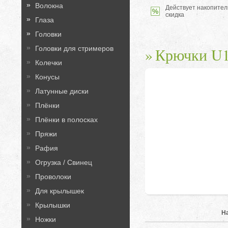
Волокна
Действует накопител
скидка
Глаза
Головки
Головки для стримеров
Крючки U
Колечки
Конусы
Латунные диски
Плёнки
Плёнки в полосках
Пряжи
Рафия
Огрузка / Свинец
Проволоки
Для крылышек
Крылышки
Н
Ножки