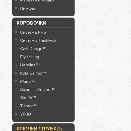
Муравьи и мошки
Нимфы
КОРОБОЧКИ
Система FFS
Система ThinkFish
C&F Design™
Fly-fishing
Hareline™
Kola Salmon™
Plano™
Scientific Anglers™
Stonfo™
Tiemco™
YR3D
КРЮЧКИ / ТРУБКИ /