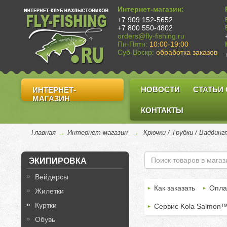
Интернет-магазин:
+7 909 152-5652
+7 800 550-4802
orders@fly-fishing.ru
Пн-Пятн:
10:00-19:00
Суб-Воскр:
обработка заказов
НОВОСТИ
СТАТЬИ
ИНТЕРНЕТ-
МАГАЗИН
КОНТАКТЫ
Главная
→
Интернет-магазин
→
Крючки / Трубки / Ваддин
ЭКИПИРОВКА
Вейдерсы
Как заказать
Опла
Жилетки
Куртки
Сервис Kola Salmon
Обувь