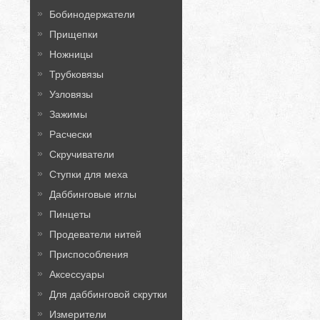
Бобинодержатели
Прищепки
Ножницы
Трубковязы
Узловязы
Зажимы
Расчески
Скручиватели
Ступки для меха
Даббинговые иглы
Пинцеты
Продеватели нитей
Приспособления
Аксессуары
Для даббинговой скрутки
Измерители