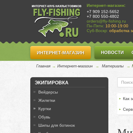
Интернет-магазин:
+7 909 152-5652
+7 800 550-4802
orders@fly-fishing.ru
Пн-Пятн:
10:00-19:00
Суб-Воскр:
обработка з
НОВОСТИ
ИНТЕРНЕТ-МАГАЗИН
Главная
→
Интернет-магазин
→
Материалы
→
ЭКИПИРОВКА
Вейдерсы
Как з
Жилетки
Куртки
Серв
Обувь
Шипы для ботинок
Ми