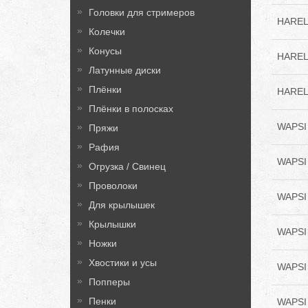
Головки для стримеров
HAREL
Колечки
Конусы
HAREL
Латунные диски
Плёнки
HAREL
Плёнки в полосках
WAPSI 
Пряжи
Рафия
WAPSI
Огрузка / Свинец
Проволоки
WAPSI 
Для крылышек
Крылышки
WAPSI 
Ножки
Хвостики и усы
WAPSI 
Попперы
Пенки
WAPSI 