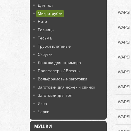
Для тел
WAPSI 
Микротрубки
Нити
WAPSI
Ровницы
Тесьма
WAPSI 
Трубки плетёные
Скрутки
WAPSI
Лопатки для стримера
Пропеллеры / Блесны
WAPSI 
Вольфрамовые заготовки
WAPSI 
Заготовки для ножек и спинок
Заготовки для тел
WAPSI 
Икра
Черви
WAPSI 
МУШКИ