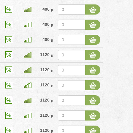
400
400
400
1120
1120
1120
1120
1120
1120