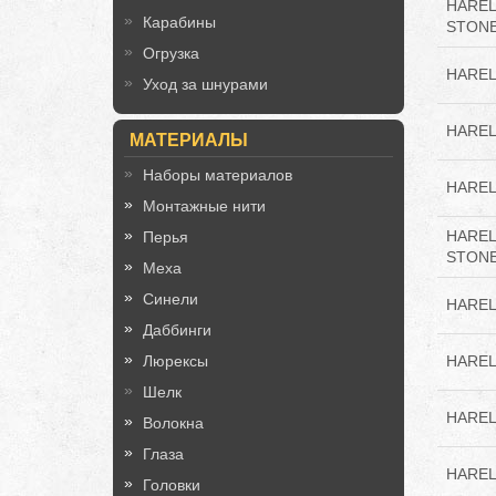
HAREL
Карабины
STON
Огрузка
HAREL
Уход за шнурами
HAREL
МАТЕРИАЛЫ
Наборы материалов
HAREL
Монтажные нити
HAREL
Перья
STON
Меха
Синели
HAREL
Даббинги
Люрексы
HAREL
Шелк
HAREL
Волокна
Глаза
HAREL
Головки