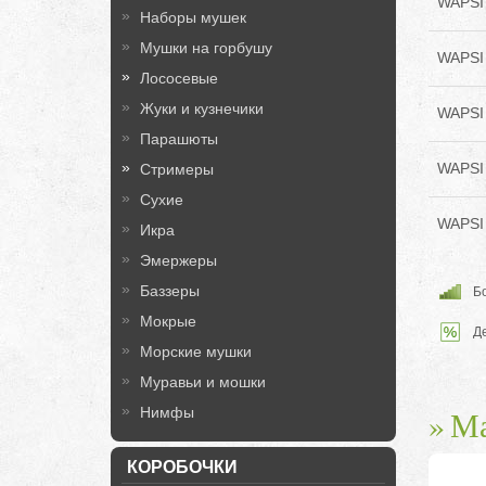
WAPSI 
Наборы мушек
Мушки на горбушу
WAPSI 
Лососевые
Жуки и кузнечики
WAPSI 
Парашюты
WAPSI 
Стримеры
Сухие
WAPSI 
Икра
Эмержеры
Баззеры
Бо
Мокрые
Д
Морские мушки
Муравьи и мошки
Ма
Нимфы
КОРОБОЧКИ