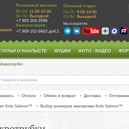
Розничный магазин:
Оптовый отдел:
Вт-Сб:
11:00-20:00
Пн-Пт:
9:00-18:00
Вс-Пн:
Выходной
Сб-Вс:
Выходной
+7 903 204-2596
Мы в соцсетях:
Консультация:
аказов
+7 909 152-5652 доб.2
СТАТЬИ О НАХЛЫСТЕ
МУШКИ
ФОТО - ВИДЕО
ФОР
Микротрубки
аказать
Оплата
Обмен и возврат
Доставка
Оптовика
ис Kola Salmon™
Выбор размеров экипировки Kola Salmon™
кротрубки