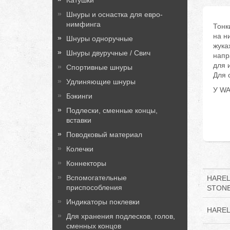
Катушки
Шнуры и оснастка для евро-
нимфинга
Тонк
на н
Шнуры одноручные
жука
Шнуры двуручные / Свич
напр
для 
Спортивные шнуры
Для 
Удлиняющие шнуры
У WA
Бэкинги
Подлески, сменные концы,
вставки
Поводковый материал
Колечки
Коннекторы
Вспомогательные
HAREL
приспособления
STON
Индикаторы поклевки
HAREL
Для хранения подлесков, голов,
сменных концов