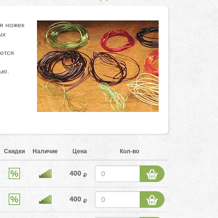
я ножек
ых
ются
ью.
Скидки
Наличие
Цена
Кол-во
400
400