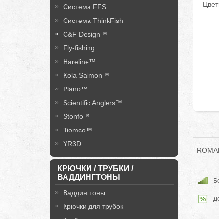
Цвет
Система FFS
Система ThinkFish
C&F Design™
Fly-fishing
Hareline™
Kola Salmon™
Plano™
Scientific Anglers™
Stonfo™
Tiemco™
YR3D
ROMAN
КРЮЧКИ / ТРУБКИ /
ВАДДИНГТОНЫ
Бо
Ваддингтоны
Д
Крючки для трубок