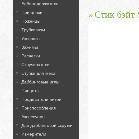
Бобинодержатели
Стик бэйт S
Прищепки
Ножницы
Трубковязы
Узловязы
Зажимы
Расчески
Скручиватели
Ступки для меха
Даббинговые иглы
Пинцеты
Продеватели нитей
Приспособления
Аксессуары
Для даббинговой скрутки
Измерители