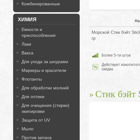
Комбинированные
ХИМИЯ
На
Емкости и
Морской Стик бэйт Sti
приспособления
гр
Лаки
Вакса
Более 5-ти штук
Для ухода за шнурами
Действует накопител
скидка
Маркеры и красители
Флотанты
Для обработки молний
Стик бэйт S
Для оптики
Для очищения (стирки)
экипировки
Защита от UV
Мыло
Против запаха