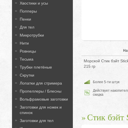
Хвостики и усы
Попперы
Пенки
Для тел
Микротрубки
Нити
На
Ровницы
Тесьма
Морской Стик бэйт Sti
215 гр
Трубки плетёные
Скрутки
Более 5-ти штук
Лопатки для стримера
Действует накопител
Пропеллеры / Блесны
скидка
Вольфрамовые заготовки
Заготовки для ножек и
спинок
Стик бэйт S
Заготовки для тел