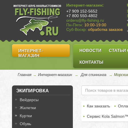
Интернет-магазин:
+7 909 152-5652
+7 800 550-4802
orders@fly-fishing.ru
Пн-Пятн:
10:00-19:00
Суб-Воскр:
обработка заказов
НОВОСТИ
СТАТЬИ
ИНТЕРНЕТ-
МАГАЗИН
КОНТАКТЫ
Главная
→
Интернет-магазин
→
Для спиннинга
→
Морские
ЭКИПИРОВКА
Вейдерсы
Как заказать
Опла
Жилетки
Куртки
Сервис Kola Salmon
Обувь