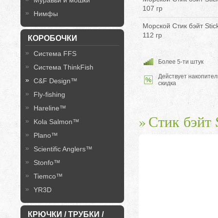
Муравьи и мошки
107 гр
Нимфы
Морской Стик бэйт Sti
112 гр
КОРОБОЧКИ
Система FFS
Более 5-ти штук
Система ThinkFish
Действует накопител
C&F Design™
скидка
Fly-fishing
Hareline™
Стик бэйт S
Kola Salmon™
Plano™
Scientific Anglers™
Stonfo™
Tiemco™
YR3D
КРЮЧКИ / ТРУБКИ /