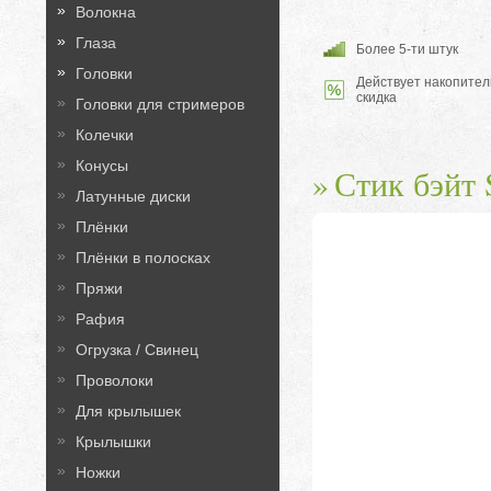
Волокна
Глаза
Более 5-ти штук
Головки
Действует накопител
скидка
Головки для стримеров
Колечки
Конусы
Стик бэйт S
Латунные диски
Плёнки
Плёнки в полосках
Пряжи
Рафия
Огрузка / Свинец
Проволоки
Для крылышек
Крылышки
Ножки