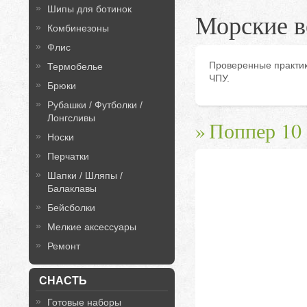
Шипы для ботинок
Морские в
Комбинезоны
Флис
Проверенные практик
Термобелье
ЧПУ.
Брюки
Рубашки / Футболки /
Лонгсливы
Поппер 10
Носки
Перчатки
Шапки / Шляпы /
Балаклавы
Бейсболки
Мелкие аксессуары
Ремонт
СНАСТЬ
Готовые наборы