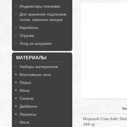
Индикаторы поклевки
Для хранения подлесков,
голов, сменных концов
Карабины
Огрузка
Уход за шнурами
МАТЕРИАЛЫ
Наборы материалов
Монтажные нити
Перья
Меха
Синели
Даббинги
На
Люрексы
Морской Стик бэйт Sti
Шелк
184 гр