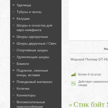
Удилища
Тубусы и чехлы
Катушки
Шнуры и оснастка для
евро-нимфинга
Шнуры одноручные
Шнуры двуручные / Свич
На
Спортивные шнуры
Удлиняющие шнуры
Морской Поппер GT-HU
Бэкинги
Подлески, сменные
Более 5-ти штук
концы, вставки
Поводковый материал
Действует накопител
скидка
Колечки
Коннекторы
Стик бэйт S
Вспомогательные
приспособления