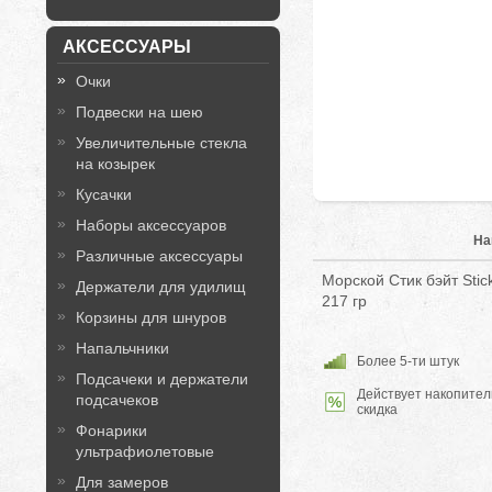
АКСЕССУАРЫ
Очки
Подвески на шею
Увеличительные стекла
на козырек
Кусачки
Наборы аксессуаров
На
Различные аксессуары
Морской Стик бэйт Sti
Держатели для удилищ
217 гр
Корзины для шнуров
Напальчники
Более 5-ти штук
Подсачеки и держатели
Действует накопител
подсачеков
скидка
Фонарики
ультрафиолетовые
Для замеров