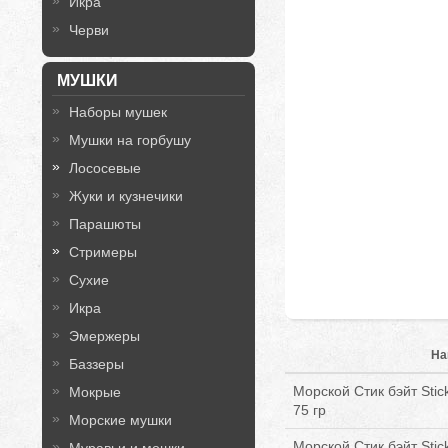
Икра
Черви
МУШКИ
Наборы мушек
Мушки на горбушу
Лососевые
Жуки и кузнечики
Парашюты
Стримеры
Сухие
Икра
Эмержеры
На
Баззеры
Морской Стик бэйт Sti
Мокрые
75 гр
Морские мушки
Морской Стик бэйт Sti