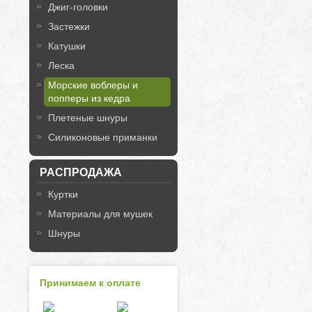
Джиг-головки
Застежки
Катушки
Леска
Морские воблеры и
попперы из кедра
Плетеные шнуры
Силиконовые приманки
РАСПРОДАЖА
Куртки
Материалы для мушек
Шнуры
Принимаем к оплате