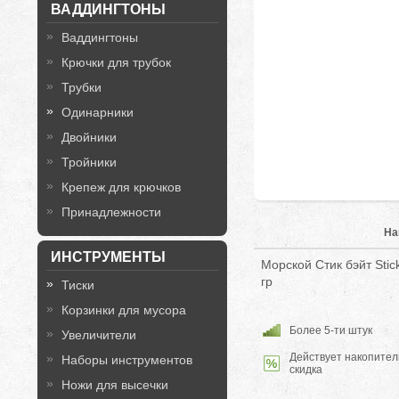
ВАДДИНГТОНЫ
Ваддингтоны
Крючки для трубок
Трубки
Одинарники
Двойники
Тройники
Крепеж для крючков
Принадлежности
На
ИНСТРУМЕНТЫ
Морской Стик бэйт Sti
гр
Тиски
Корзинки для мусора
Более 5-ти штук
Увеличители
Действует накопител
Наборы инструментов
скидка
Ножи для высечки