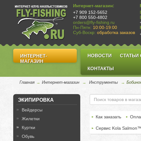
Интернет-магазин:
+7 909 152-5652
+7 800 550-4802
orders@fly-fishing.ru
Пн-Пятн:
10:00-19:00
Суб-Воскр:
обработка заказов
НОВОСТИ
СТАТЬИ
ИНТЕРНЕТ-
МАГАЗИН
КОНТАКТЫ
Главная
→
Интернет-магазин
→
Инструменты
→
Бобино
ЭКИПИРОВКА
Вейдерсы
Как заказать
Опла
Жилетки
Куртки
Сервис Kola Salmon
Обувь