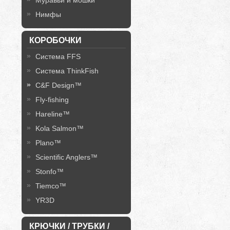
Муравьи и мошки
Нимфы
КОРОБОЧКИ
Система FFS
Система ThinkFish
C&F Design™
Fly-fishing
Hareline™
Kola Salmon™
Plano™
Scientific Anglers™
Stonfo™
Tiemco™
YR3D
КРЮЧКИ / ТРУБКИ /