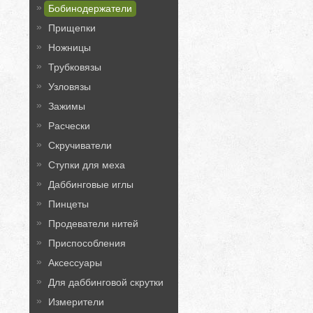
Бобинодержатели
Прищепки
Ножницы
Трубковязы
Узловязы
Зажимы
Расчески
Скручиватели
Ступки для меха
Даббинговые иглы
Пинцеты
Продеватели нитей
Приспособления
Аксессуары
Для даббинговой скрутки
Измерители