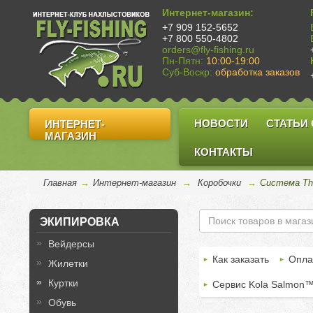
Интернет-магазин:
+7 909 152-5652
+7 800 550-4802
orders@fly-fishing.ru
Пн-Пятн:
10:00-19:00
Суб-Воскр:
обработка заказов
НОВОСТИ
СТАТЬИ
ИНТЕРНЕТ-
МАГАЗИН
КОНТАКТЫ
Главная
→
Интернет-магазин
→
Коробочки
→
Система Th
ЭКИПИРОВКА
Вейдерсы
Как заказать
Опла
Жилетки
Куртки
Сервис Kola Salmon
Обувь