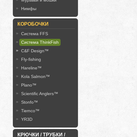
Муравьи и мошки
Нимфы
КОРОБОЧКИ
Система FFS
Система ThinkFish
C&F Design™
Fly-fishing
Hareline™
Kola Salmon™
Plano™
Scientific Anglers™
Stonfo™
Tiemco™
YR3D
КРЮЧКИ / ТРУБКИ /