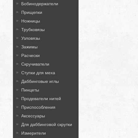
Бобинодержатели
Прищепки
Ножницы
Трубковязы
Узловязы
Зажимы
Расчески
Скручиватели
Ступки для меха
Даббинговые иглы
Пинцеты
Продеватели нитей
Приспособления
Аксессуары
Для даббинговой скрутки
Измерители