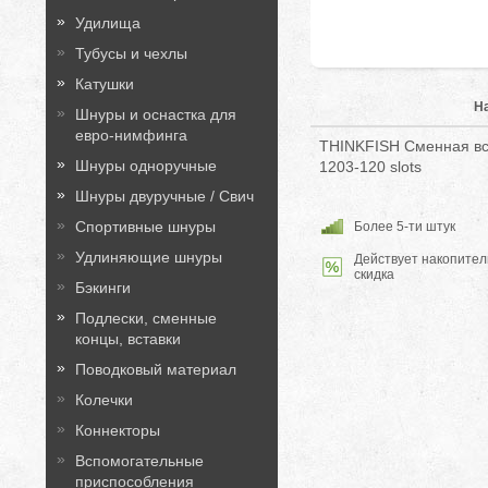
Удилища
Тубусы и чехлы
Катушки
Н
Шнуры и оснастка для
евро-нимфинга
THINKFISH Cменная вст
Шнуры одноручные
1203-120 slots
Шнуры двуручные / Свич
Спортивные шнуры
Более 5-ти штук
Удлиняющие шнуры
Действует накопител
скидка
Бэкинги
Подлески, сменные
концы, вставки
Поводковый материал
Колечки
Коннекторы
Вспомогательные
приспособления