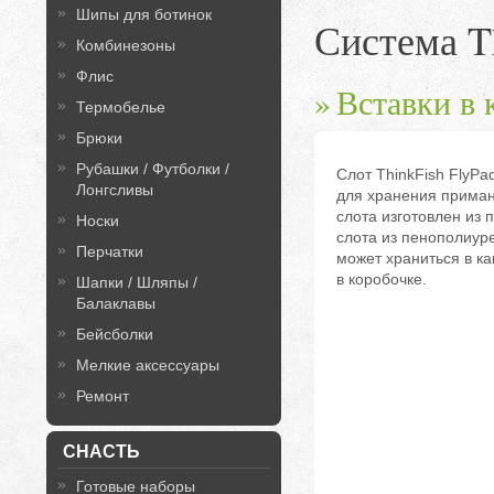
Шипы для ботинок
Система T
Комбинезоны
Флис
Вставки в 
Термобелье
Брюки
Рубашки / Футболки /
Слот ThinkFish FlyPa
Лонгсливы
для хранения приман
слота изготовлен из 
Носки
слота из пенополиуре
Перчатки
может храниться в как
в коробочке.
Шапки / Шляпы /
Балаклавы
Бейсболки
Мелкие аксессуары
Ремонт
СНАСТЬ
Готовые наборы