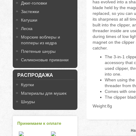
has evolved into a shar
Джиг-головки
blade held by the mag
Застежки
replaced, so you can u
its sharpness at all tim
Катушки
built into the clipper,
Леска
threader inside are use
during times of low lig
Морские воблеры и
magnet on the clipper 
попперы из кедра
catcher.
Плетеные шнуры
The 3-in-1 clipp
Силиконовые приманки
accessory that 
used clipper, th
into one.
РАСПРОДАЖА
When using the t
Куртки
threader from t
Comes with one 
Материалы для мушек
The clipper blad
Шнуры
Weight:8g
Принимаем к оплате
На