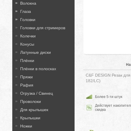
Волокна
Глаза
Головки
Головки для стримеров
Колечки
Конусы
Латунные диски
Плёнки
На
Плёнки в полосках
C&F DESIGN Резак для 
Пряжи
182/LC)
Рафия
Огрузка / Свинец
Более 5-ти штук
Проволоки
Действует накопител
Для крылышек
скидка
Крылышки
Ножки