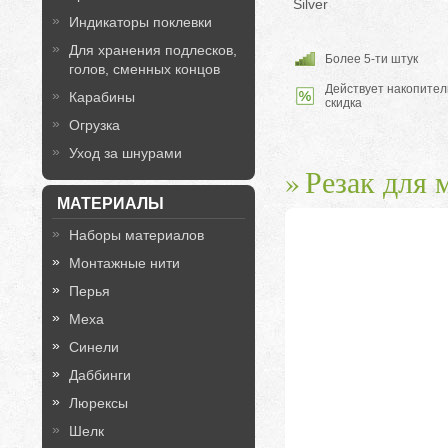
Silver
Индикаторы поклевки
Для хранения подлесков,
Более 5-ти штук
голов, сменных концов
Действует накопител
Карабины
скидка
Огрузка
Уход за шнурами
Резак для 
МАТЕРИАЛЫ
Наборы материалов
Монтажные нити
Перья
Меха
Синели
Даббинги
Люрексы
Шелк