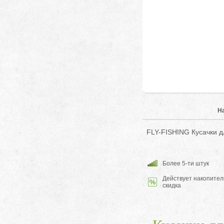
Н
FLY-FISHING Кусачки дл
Более 5-ти штук
Действует накопител
скидка