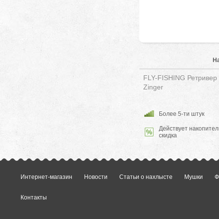
Н
FLY-FISHING Ретривер с
Zinger
Более 5-ти штук
Действует накопител
скидка
Интернет-магазин
Новости
Статьи о нахлысте
Мушки
Ф
Контакты