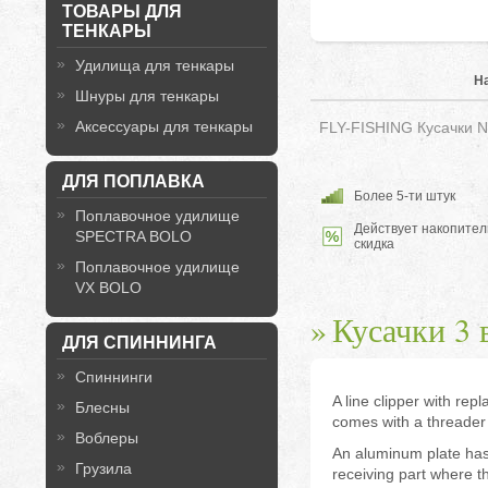
ТОВАРЫ ДЛЯ
ТЕНКАРЫ
Удилища для тенкары
Н
Шнуры для тенкары
Аксессуары для тенкары
FLY-FISHING Кусачки 
ДЛЯ ПОПЛАВКА
Более 5-ти штук
Поплавочное удилище
Действует накопител
SPECTRA BOLO
скидка
Поплавочное удилище
VX BOLO
Кусачки 3 в
ДЛЯ СПИННИНГА
Спиннинги
A line clipper with rep
Блесны
comes with a threader 
Воблеры
An aluminum plate has
Грузила
receiving part where th