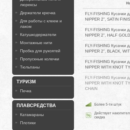
Н
люрексы
Держатели крючка
FLY-FISHING Кусачки д
NIPPER 2”, SATIN FIN
Для работы с клеем и
лаком
FLY-FISHING Кусачки д
Катушкодержатели
NIPPER 2”, HALF GOLD
Монтажные нити
FLY-FISHING Кусачки д
Пробка для рукоятей
NIPPER 2”, BLACK, WI
Пропускные колечки
FLY-FISHING Кусачки д
Тюльпаны
NIPPER WITH KNOT TYE
FLY-FISHING Кусачки д
ТУРИЗМ
NIPPER WITH KNOT TY
CHAIN
Печка
Более 5-ти штук
ПЛАВСРЕДСТВА
Действует накопител
Катамараны
скидка
Плотики