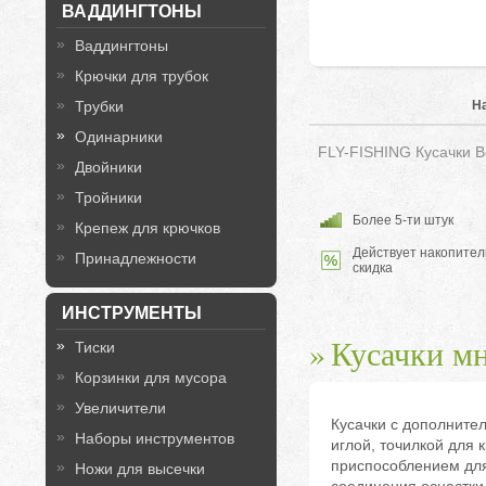
ВАДДИНГТОНЫ
Ваддингтоны
Крючки для трубок
Трубки
Н
Одинарники
FLY-FISHING Кусачки Be
Двойники
Тройники
Более 5-ти штук
Крепеж для крючков
Действует накопител
Принадлежности
скидка
ИНСТРУМЕНТЫ
Кусачки м
Тиски
Корзинки для мусора
Увеличители
Кусачки с дополните
Наборы инструментов
иглой, точилкой для 
приспособлением для
Ножи для высечки