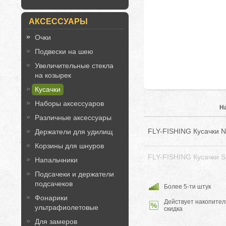
АКСЕССУАРЫ
Очки
Подвески на шею
Увеличительные стекла
на козырек
Кусачки
Наборы аксессуаров
Н
Различные аксессуары
FLY-FISHING Кусачки 
Держатели для удилищ
Корзины для шнуров
FLY-FISHING Кусачки 
Напальчники
Подсачеки и держатели
подсачеков
Более 5-ти штук
Фонарики
Действует накопител
ультрафиолетовые
скидка
Для замеров