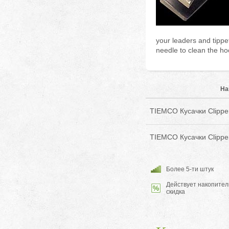
your leaders and tippet
needle to clean the ho
На
TIEMCO Кусачки Clipper
TIEMCO Кусачки Clipper
Более 5-ти штук
Действует накопител
скидка