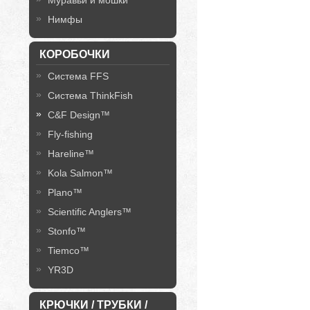
Муравьи и мошки
Нимфы
КОРОБОЧКИ
Система FFS
Система ThinkFish
C&F Design™
Fly-fishing
Hareline™
Kola Salmon™
Plano™
Scientific Anglers™
Stonfo™
Tiemco™
YR3D
КРЮЧКИ / ТРУБКИ /