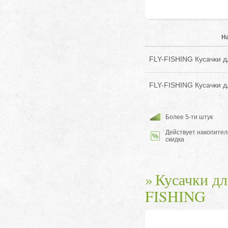
Н
FLY-FISHING Кусачки дл
FLY-FISHING Кусачки дл
Более 5-ти штук
Действует накопител
скидка
Кусачки дл
FISHING