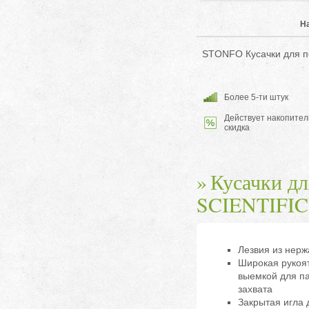
Н
STONFO Кусачки для 
Более 5-ти штук
Действует накопител
скидка
Кусачки дл
SCIENTIFI
Лезвия из нер
Широкая рукоят
выемкой для п
захвата
Закрытая игла 