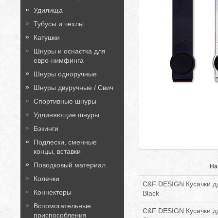
Удилища
Тубусы и чехлы
Катушки
Шнуры и оснастка для
евро-нимфинга
Шнуры одноручные
Шнуры двуручные / Свич
Спортивные шнуры
Удлиняющие шнуры
Бэкинги
Подлески, сменные
концы, вставки
Поводковый материал
На
Колечки
C&F DESIGN Кусачки дл
Коннекторы
Black
Вспомогательные
C&F DESIGN Кусачки дл
приспособления