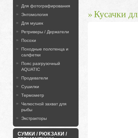
Для фотографирования
Кусачки д
Энтомология
Для мушек
Ретриверы / Держатели
Посохи
Походные полотенца и
салфетки
Пояс разгрузочный
AQUATIC
Продеватели
Сушилки
Термометр
Челюстной захват для
рыбы
Экстракторы
СУМКИ / РЮКЗАКИ /