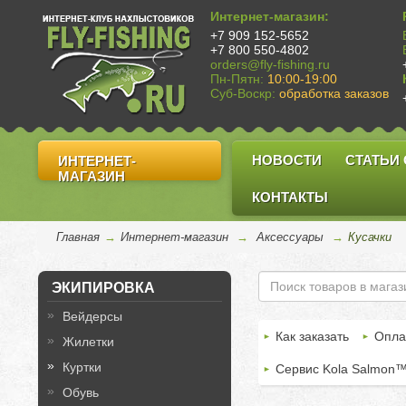
Интернет-магазин:
+7 909 152-5652
+7 800 550-4802
orders@fly-fishing.ru
Пн-Пятн:
10:00-19:00
Суб-Воскр:
обработка заказов
НОВОСТИ
СТАТЬИ
ИНТЕРНЕТ-
МАГАЗИН
КОНТАКТЫ
Главная
→
Интернет-магазин
→
Аксессуары
→
Кусачки
ЭКИПИРОВКА
Вейдерсы
Как заказать
Опла
Жилетки
Куртки
Сервис Kola Salmon
Обувь