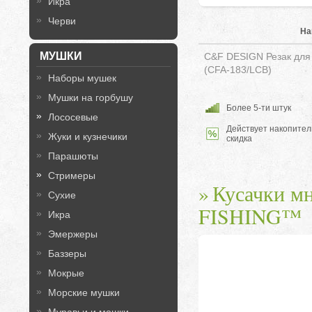
Икра
Черви
На
МУШКИ
C&F DESIGN Резак для п
(CFA-183/LCB)
Наборы мушек
Мушки на горбушу
Более 5-ти штук
Лососевые
Действует накопител
Жуки и кузнечики
скидка
Парашюты
Стримеры
Кусачки м
Сухие
FISHING™
Икра
Эмержеры
Баззеры
Мокрые
Морские мушки