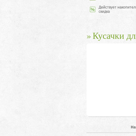
Действует накопител
скидка
Кусачки д
На