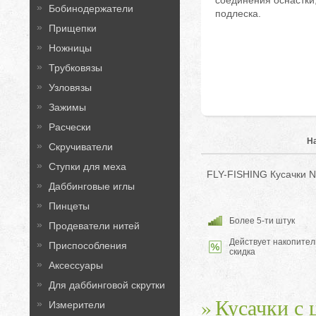
соединения оснастки
Бобинодержатели
подлеска.
Прищепки
Ножницы
Трубковязы
Узловязы
Зажимы
Расчески
Н
Скручиватели
Ступки для меха
FLY-FISHING Кусачки 
Даббинговые иглы
Пинцеты
Более 5-ти штук
Продеватели нитей
Действует накопител
Приспособления
скидка
Аксессуары
Для даббинговой скрутки
Кусачки с
Измерители