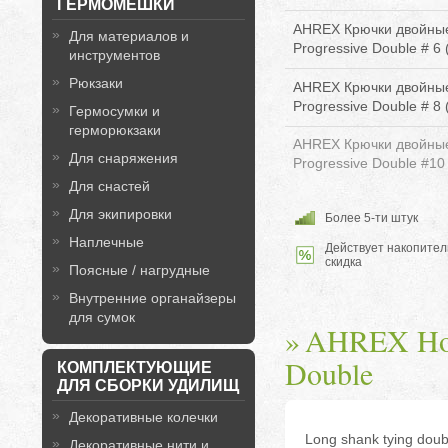
ГЕРМОМЕШКИ
AHREX Крючки двойные
Для материалов и
Progressive Double # 6 (
инструментов
Рюкзаки
AHREX Крючки двойные
Progressive Double # 8 (
Гермосумки и
герморюкзаки
AHREX Крючки двойные
Для снаряжения
Progressive Double #10 
Для снастей
Для экипировки
Более 5-ти штук
Наплечные
Действует накопител
скидка
Поясные / нагрудные
Внутренние органайзеры
для сумок
AHREX Hom
Double
КОМПЛЕКТУЮЩИЕ
ДЛЯ СБОРКИ УДИЛИЩ
Декоративные колечки
Long shank tying double
Декоративные нити и