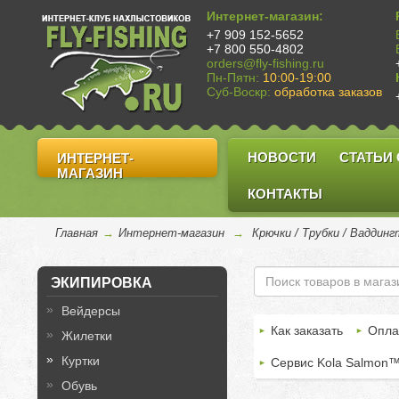
Интернет-магазин:
+7 909 152-5652
+7 800 550-4802
orders@fly-fishing.ru
Пн-Пятн:
10:00-19:00
Суб-Воскр:
обработка заказов
НОВОСТИ
СТАТЬИ
ИНТЕРНЕТ-
МАГАЗИН
КОНТАКТЫ
Главная
→
Интернет-магазин
→
Крючки / Трубки / Ваддин
ЭКИПИРОВКА
Вейдерсы
Как заказать
Опла
Жилетки
Куртки
Сервис Kola Salmon
Обувь