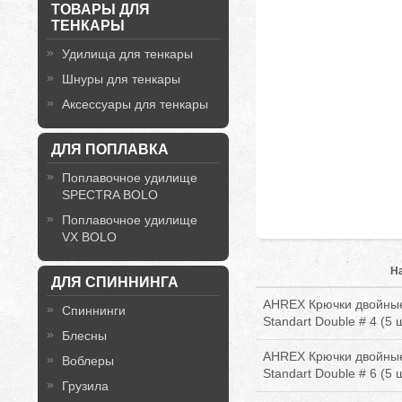
ТОВАРЫ ДЛЯ
ТЕНКАРЫ
Удилища для тенкары
Шнуры для тенкары
Аксессуары для тенкары
ДЛЯ ПОПЛАВКА
Поплавочное удилище
SPECTRA BOLO
Поплавочное удилище
VX BOLO
Н
ДЛЯ СПИННИНГА
AHREX Крючки двойные
Спиннинги
Standart Double # 4 (5 ш
Блесны
AHREX Крючки двойные
Воблеры
Standart Double # 6 (5 ш
Грузила