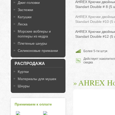
AHREX Крючки двойные
Джиг-головки
Standart Double # 8 (5 ш
Застежки
AHREX Крючки двойные
Катушки
Standart Double #10 (5 
Леска
Морские воблеры и
AHREX Крючки двойные
попперы из кедра
Standart Double #12 (5 
Плетеные шнуры
Силиконовые приманки
Более 5-ти штук
Действует накопител
скидка
РАСПРОДАЖА
Куртки
Материалы для мушек
AHREX Hom
Шнуры
Принимаем к оплате