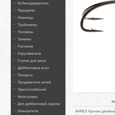
Бобинодержатели
Прищепки
Ножницы
Трубковязы
Узловязы
Зажимы
Расчески
Скручиватели
Ступки для меха
Даббинговые иглы
Пинцеты
Продеватели нитей
Приспособления
Аксессуары
Н
Для даббинговой скрутки
Измерители
AHREX Крючки двойные