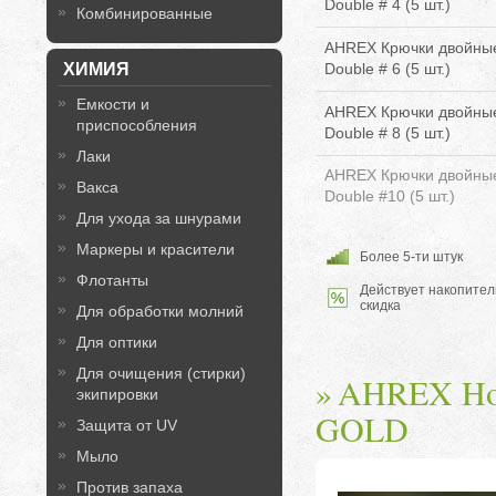
Double # 4 (5 шт.)
Комбинированные
AHREX Крючки двойные
Double # 6 (5 шт.)
ХИМИЯ
Емкости и
AHREX Крючки двойные
приспособления
Double # 8 (5 шт.)
Лаки
AHREX Крючки двойные
Вакса
Double #10 (5 шт.)
Для ухода за шнурами
Маркеры и красители
Более 5-ти штук
Флотанты
Действует накопител
скидка
Для обработки молний
Для оптики
Для очищения (стирки)
AHREX Hom
экипировки
GOLD
Защита от UV
Мыло
Против запаха