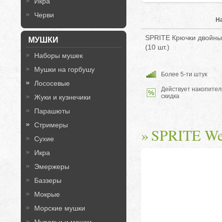
Икра
Черви
Н
SPRITE Крючки двойны
МУШКИ
(10 шт.)
Наборы мушек
Мушки на горбушу
Более 5-ти штук
Лососевые
Действует накопител
скидка
Жуки и кузнечики
Парашюты
Стримеры
SPRITE Wee
Сухие
Икра
Эмержеры
Баззеры
Мокрые
Морские мушки