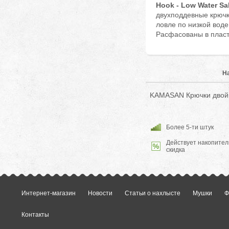
Hook - Low Water S
двухподдевные крючк
ловле по низкой воде
Расфасованы в пласт
Н
KAMASAN Крючки двойн
Более 5-ти штук
Действует накопител
скидка
Интернет-магазин
Новости
Статьи о нахлысте
Мушки
Ф
Контакты