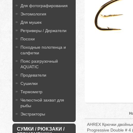
Для фотографирования
Энтомология
Для мушек
Ретриверы / Держатели
Посохи
Походные полотенца и
салфетки
Пояс разгрузочный
AQUATIC
Продеватели
Сушилки
Термометр
Челюстной захват для
рыбы
Н
Экстракторы
AHREX Крючки двойные
СУМКИ / РЮКЗАКИ /
Progressive Double # 4 (