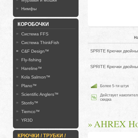
Муравьи и мошки
Нимфы
КОРОБОЧКИ
Система FFS
Н
Система ThinkFish
SPRITE Крючки двойные 
C&F Design™
Fly-fishing
SPRITE Крючки двойные 
Hareline™
Kola Salmon™
Plano™
Более 5-ти штук
Scientific Anglers™
Действует накопител
скидка
Stonfo™
Tiemco™
AHREX Hom
YR3D
КРЮЧКИ / ТРУБКИ /