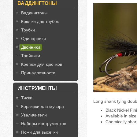
ВАДДИНГТОНЫ
Ваддингтоны
Крючки для трубок
Трубки
Одинарники
Двойники
Тройники
Крепеж для крючков
Принадлежности
ИНСТРУМЕНТЫ
Тиски
Long shank tying double
Корзинки для мусора
Black Nickel Fin
Увеличители
Available in size
Chemically shar
Наборы инструментов
Ножи для высечки