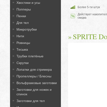
Хвостики и усы
Более 5-ти штук
Попперы
Действует накопител
Пенки
скидка
Для тел
Микротрубки
SPRITE Do
Нити
Ровницы
Тесьма
Трубки плетёные
Скрутки
Лопатки для стримера
Пропеллеры / Блесны
Вольфрамовые заготовки
Заготовки для ножек и
спинок
Заготовки для тел