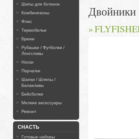
Шипы для ботинок
Двойники
Комбинезоны
Флис
FLYFISHER
Термобелье
Брюки
Рубашки / Футболки /
Лонгсливы
Носки
Перчатки
Шапки / Шляпы /
Балаклавы
Бейсболки
Мелкие аксессуары
Ремонт
СНАСТЬ
Готовые наборы