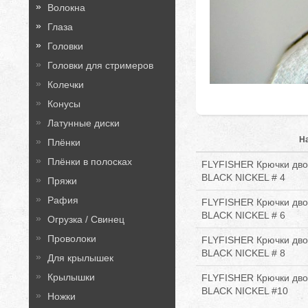
Волокна
Глаза
Головки
Головки для стримеров
Колечки
Конусы
Латунные диски
Н
Плёнки
Плёнки в полосках
FLYFISHER Крючки двой
BLACK NICKEL # 4
Пряжи
Рафия
FLYFISHER Крючки двой
BLACK NICKEL # 6
Огрузка / Свинец
Проволоки
FLYFISHER Крючки двой
BLACK NICKEL # 8
Для крылышек
Крылышки
FLYFISHER Крючки двой
BLACK NICKEL #10
Ножки