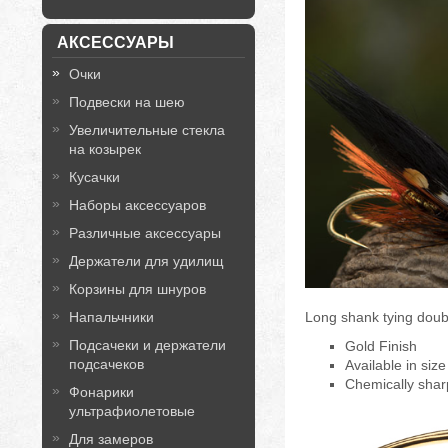
АКСЕССУАРЫ
Очки
Подвески на шею
Увеличительные стекла
на козырек
Кусачки
Наборы аксессуаров
Различные аксессуары
Держатели для удилищ
Корзины для шнуров
Long shank tying double
Напальчники
Подсачеки и держатели
Gold Finish
подсачеков
Available in size
Chemically shar
Фонарики
ультрафиолетовые
Для замеров