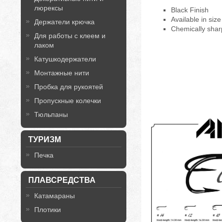
люрексы
Black Finish
Available in size
Держатели крючка
Chemically shar
Для работы с клеем и
лаком
Катушкодержатели
Монтажные нити
Пробка для рукоятей
Пропускные колечки
Тюльпаны
ТУРИЗМ
Печка
ПЛАВСРЕДСТВА
Катамараны
Плотики