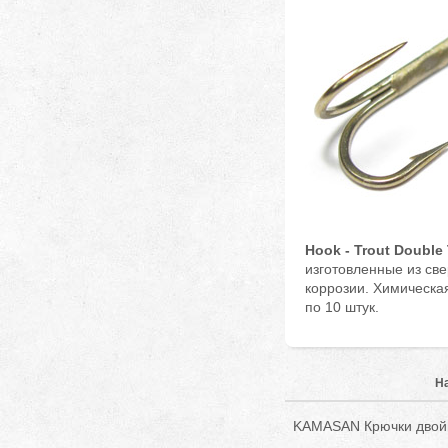
Hook - Trout Double 
изготовленные из све
коррозии. Химическая
по 10 штук.
Н
KAMASAN Крючки двойн