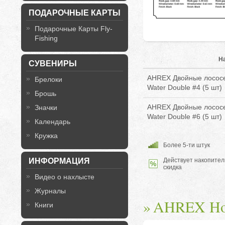
ПОДАРОЧНЫЕ КАРТЫ
Подарочные Карты Fly-
Fishing
Н
СУВЕНИРЫ
AHREX Двойные лососе
Брелоки
Water Double #4 (5 шт)
Брошь
AHREX Двойные лососе
Значки
Water Double #6 (5 шт)
Календарь
Кружка
Более 5-ти штук
Действует накопител
ИНФОРМАЦИЯ
скидка
Видео о нахлысте
Журналы
AHREX Hom
Книги