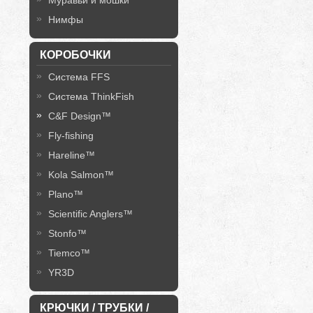
Муравьи и мошки
Нимфы
КОРОБОЧКИ
Система FFS
Система ThinkFish
C&F Design™
Fly-fishing
Hareline™
Kola Salmon™
Plano™
Scientific Anglers™
Stonfo™
Tiemco™
YR3D
КРЮЧКИ / ТРУБКИ /