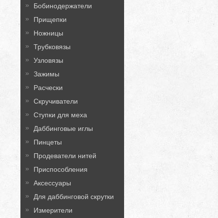
Бобинодержатели
Прищепки
Ножницы
Трубковязы
Узловязы
Зажимы
Расчески
Скручиватели
Ступки для меха
Даббинговые иглы
Пинцеты
Продеватели нитей
Приспособления
Аксессуары
Для даббинговой скрутки
Измерители