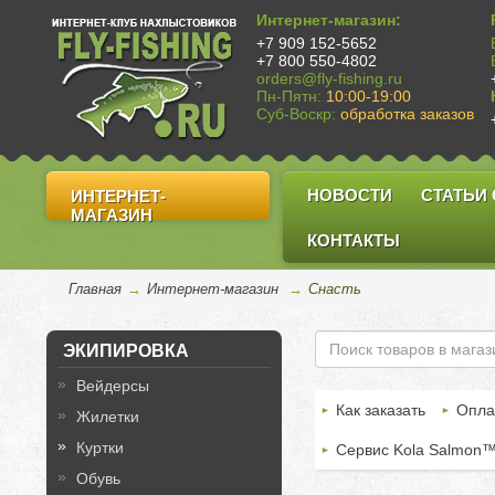
Интернет-магазин:
+7 909 152-5652
+7 800 550-4802
orders@fly-fishing.ru
Пн-Пятн:
10:00-19:00
Суб-Воскр:
обработка заказов
НОВОСТИ
СТАТЬИ
ИНТЕРНЕТ-
МАГАЗИН
КОНТАКТЫ
Главная
→
Интернет-магазин
→
Снасть
ЭКИПИРОВКА
Вейдерсы
Как заказать
Опла
Жилетки
Куртки
Сервис Kola Salmon
Обувь