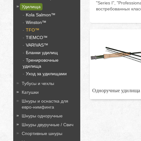
"Series I", "Professi
Удилища
востребованных классо
Kola Salmon™
Winston™
TFO™
TIEMCO™
VARIVAS™
Бланки удилищ
Тренировочные
удилища
Уход за удилищами
Тубусы и чехлы
Одноручные удилища
Катушки
Шнуры и оснастка для
евро-нимфинга
Шнуры одноручные
Шнуры двуручные / Свич
Спортивные шнуры