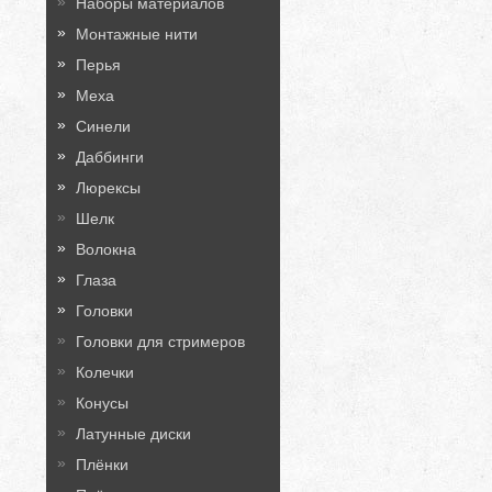
Наборы материалов
Монтажные нити
Перья
Меха
Синели
Даббинги
Люрексы
Шелк
Волокна
Глаза
Головки
Головки для стримеров
Колечки
Конусы
Латунные диски
Плёнки