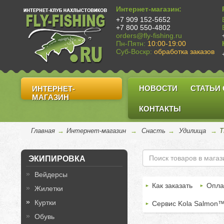
Интернет-магазин:
+7 909 152-5652
+7 800 550-4802
orders@fly-fishing.ru
Пн-Пятн:
10:00-19:00
Суб-Воскр:
обработка заказов
НОВОСТИ
СТАТЬИ
ИНТЕРНЕТ-
МАГАЗИН
КОНТАКТЫ
Главная
→
Интернет-магазин
→
Снасть
→
Удилища
→
ЭКИПИРОВКА
Вейдерсы
Как заказать
Опла
Жилетки
Куртки
Сервис Kola Salmon
Обувь