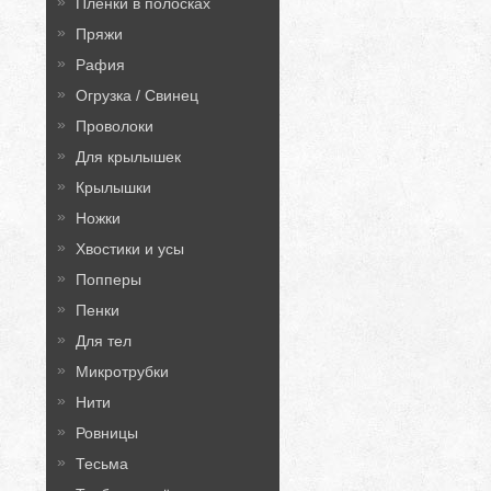
Плёнки в полосках
Пряжи
Рафия
Огрузка / Свинец
Проволоки
Для крылышек
Крылышки
Ножки
Хвостики и усы
Попперы
Пенки
Для тел
Микротрубки
Нити
Ровницы
Тесьма