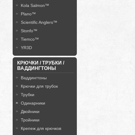
Kola Salmon™
Plano™
Scientific Anglers™
Stonfo™
Tiemco™
YR3D
КРЮЧКИ / ТРУБКИ /
ВАДДИНГТОНЫ
Ваддингтоны
Крючки для трубок
Трубки
Одинарники
Двойники
Тройники
Крепеж для крючков