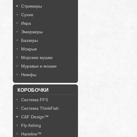
Стримеры
Сухие
Икра
Эмержеры
Баззеры
Мокрые
Морские мушки
Муравьи и мошки
Нимфы
КОРОБОЧКИ
Система FFS
Система ThinkFish
C&F Design™
Fly-fishing
Hareline™