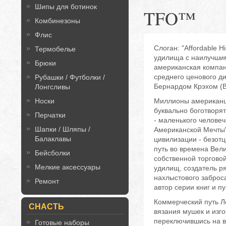
Шипы для ботинок
TFO™
Комбинезоны
Флис
Слоган: "Affordable H
Термобелье
удилища с наилучшим
Брюки
американская компан
среднего ценового д
Рубашки / Футболки /
Бернардом Крэхом (Be
Лонгсливы
Носки
Миллионы американце
буквально боготворя
Перчатки
- маленького человеч
Шапки / Шляпы /
Американской Мечты"
Балаклавы
цивилизации - безот
путь во времена Вел
Бейсболки
собственной торгово
Мелкие аксессуары
удилищ, создатель ря
нахлыстового заброса
Ремонт
автор серии книг и п
Коммерческий путь Ле
СНАСТЬ
вязания мушек и изг
переключившись на в
Готовые наборы