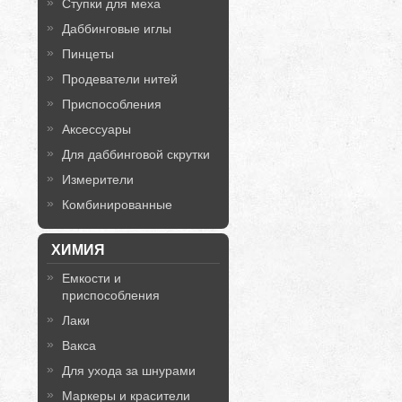
Ступки для меха
Даббинговые иглы
Пинцеты
Продеватели нитей
Приспособления
Аксессуары
Для даббинговой скрутки
Измерители
Комбинированные
ХИМИЯ
Емкости и
приспособления
Лаки
Вакса
Для ухода за шнурами
Маркеры и красители