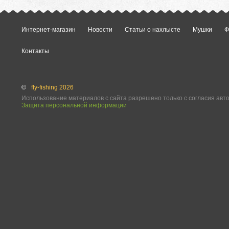
Интернет-магазин
Новости
Статьи о нахлысте
Мушки
Ф
Контакты
©
fly-fishing 2026
Использование материалов с сайта разрешено только с согласия авт
Защита персональной информации