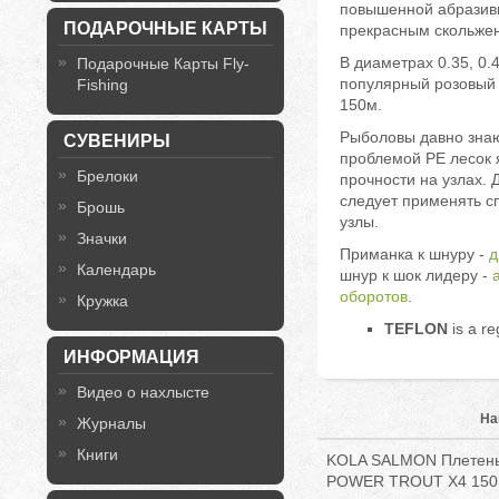
повышенной абразивн
ПОДАРОЧНЫЕ КАРТЫ
прекрасным скольже
В диаметрах 0.35, 0.4
Подарочные Карты Fly-
популярный розовый 
Fishing
150м.
Рыболовы давно знаю
СУВЕНИРЫ
проблемой PE лесок 
Брелоки
прочности на узлах. 
следует применять 
Брошь
узлы.
Значки
Приманка к шнуру -
д
Календарь
шнур к шок лидеру -
a
оборотов
.
Кружка
TEFLON
is a r
ИНФОРМАЦИЯ
Видео о нахлысте
На
Журналы
Книги
KOLA SALMON Плетены
POWER TROUT X4 150M 