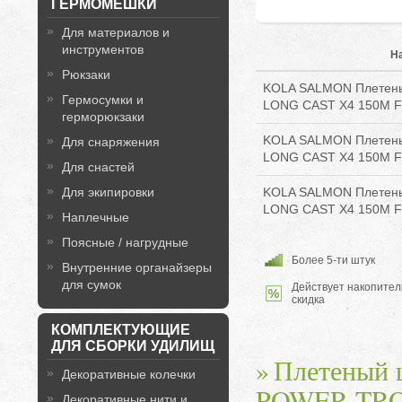
ГЕРМОМЕШКИ
Для материалов и
инструментов
Н
Рюкзаки
KOLA SALMON Плетены
Гермосумки и
LONG CAST X4 150M FL
герморюкзаки
KOLA SALMON Плетены
Для снаряжения
LONG CAST X4 150M FL
Для снастей
KOLA SALMON Плетены
Для экипировки
LONG CAST X4 150M FL
Наплечные
Поясные / нагрудные
Более 5-ти штук
Внутренние органайзеры
для сумок
Действует накопител
скидка
КОМПЛЕКТУЮЩИЕ
ДЛЯ СБОРКИ УДИЛИЩ
Плетеный
Декоративные колечки
POWER TR
Декоративные нити и