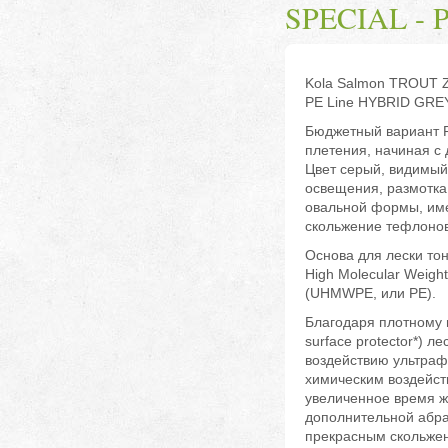
SPECIAL - 
Kola Salmon TROUT 
PE Line HYBRID GRE
Бюджетный вариант P
плетения, начиная с 
Цвет серый, видимы
освещения, размотка
овальной формы, и
скольжение тефлонов
Основа для лески тон
High Molecular Weight
(UHMWPE, или PE).
Благодаря плотному 
surface protector*) ле
воздействию ультраф
химическим воздейст
увеличенное время ж
дополнительной абра
прекрасным скольже