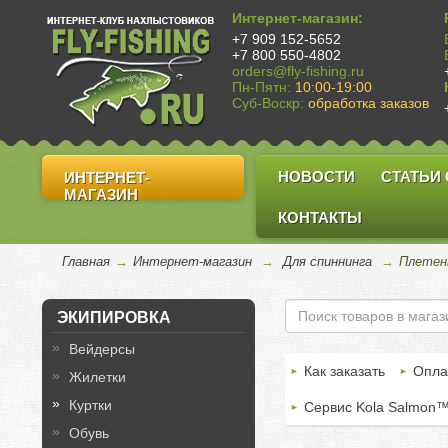
Интернет-магазин:
+7 909 152-5652
+7 800 550-4802
orders@fly-fishing.ru
Пн-Пятн:
10:00-19:00
Суб-Воскр:
обработка заказов
НОВОСТИ
СТАТЬИ
ИНТЕРНЕТ-
МАГАЗИН
КОНТАКТЫ
Главная
→
Интернет-магазин
→
Для спиннинга
→
Плетен
ЭКИПИРОВКА
Вейдерсы
Как заказать
Опла
Жилетки
Куртки
Сервис Kola Salmon
Обувь