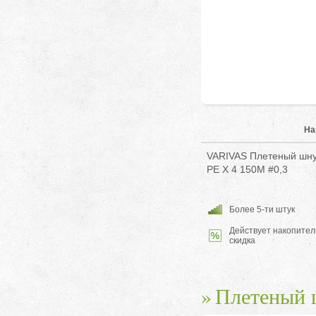
На
VARIVAS Плетеный шнур
PE X 4 150M #0,3
Более 5-ти штук
Действует накопител
скидка
Плетеный 