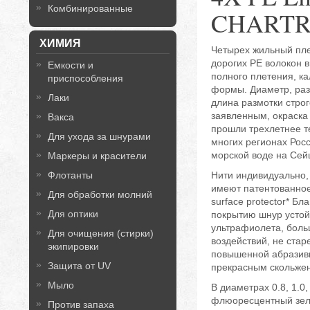
Комбинированные
CHARTR
ХИМИЯ
Четырех жильный пле
дорогих PE волокон в
Емкости и
полного плетения, к
приспособления
формы. Диаметр, раз
Лаки
длина размотки строг
заявленным, окраска
Вакса
прошли трехлетнее т
Для ухода за шнурами
многих регионах Росс
морской воде на Сей
Маркеры и красители
Флотанты
Нити индивидуально,
имеют патентованное
Для обработки молний
surface protector* Б
Для оптики
покрытию шнур устой
ультрафиолета, боль
Для очищения (стирки)
воздействий, не стар
экипировки
повышенной абразивн
Защита от UV
прекрасным скольже
Мыло
В диаметрах 0.8, 1.0,
флюоресцентный зел
Против запаха