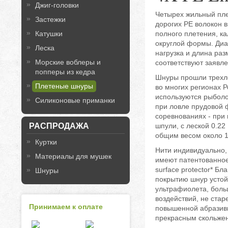
Джиг-головки
Четырех жильный пле
Застежки
дорогих PE волокон в
полного плетения, к
Катушки
округлой формы. Диа
Леска
нагрузка и длина раз
Морские воблеры и
соответствуют заявл
попперы из кедра
Шнуры прошли трехл
Плетеные шнуры
во многих регионах Р
используются рыбол
Силиконовые приманки
при ловле прудовой 
соревнованиях - при
шпули, с леской 0.22
РАСПРОДАЖА
общим весом около 1 
Куртки
Нити индивидуально,
Материалы для мушек
имеют патентованное
surface protector* Б
Шнуры
покрытию шнур устой
ультрафиолета, боль
воздействий, не стар
Принимаем к оплате
повышенной абразивн
прекрасным скольже