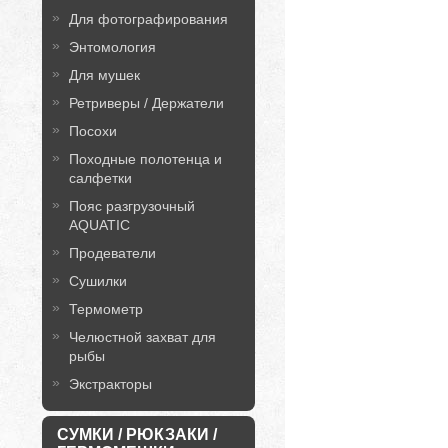
Для фотографирования
Энтомология
Для мушек
Ретриверы / Держатели
Посохи
Походные полотенца и
салфетки
Пояс разгрузочный
AQUATIC
Продеватели
Сушилки
Термометр
Челюстной захват для
рыбы
Экстракторы
СУМКИ / РЮКЗАКИ /