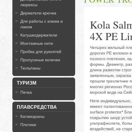
люрексы
Держатели крючка
Kola Sa
Для работы с клеем и
лаком
4X PE L
Катушкодержатели
Монтажные нити
Четырех жильный пле
Пробка для рукоятей
дорогих PE волокон в
полного плетения, к
Пропускные колечки
формы. Диаметр, раз
Тюльпаны
длина размотки строг
заявленным, окраска
прошли трехлетнее т
ТУРИЗМ
многих регионах Росс
морской воде на Сей
Печка
Нити индивидуально,
имеют патентованное
ПЛАВСРЕДСТВА
surface protector* Б
Катамараны
покрытию шнур устой
ультрафиолета, боль
Плотики
воздействий, не стар