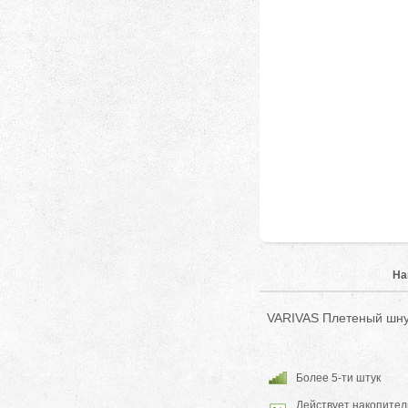
На
VARIVAS Плетеный шну
Более 5-ти штук
Действует накопител