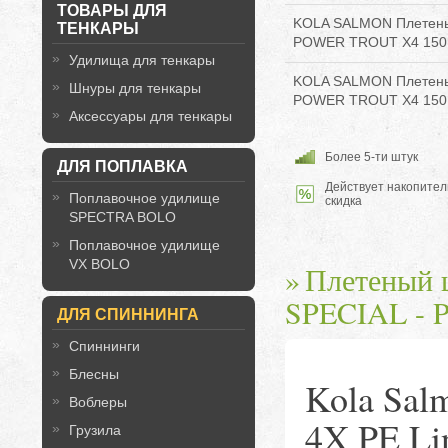
ТОВАРЫ ДЛЯ
KOLA SALMON Плетены
ТЕНКАРЫ
POWER TROUT X4 150M 
Удилища для тенкары
KOLA SALMON Плетены
Шнуры для тенкары
POWER TROUT X4 150M 
Аксессуары для тенкары
Более 5-ти штук
ДЛЯ ПОПЛАВКА
Действует накопител
Поплавочное удилище
скидка
SPECTRA BOLO
Поплавочное удилище
VX BOLO
Плетеный
SPECIAL - 
ДЛЯ СПИННИНГА
Спиннинги
Блесны
Kola Sa
Воблеры
4X PE L
Грузила