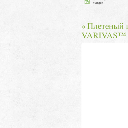
скидка
Плетеный 
VARIVAS™