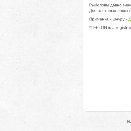
Рыболовы давно знают
Для плетеных лесок 
Приманка к шнуру -
д
*TEFLON is a registr
Н