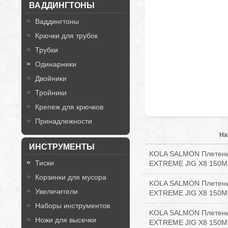
ВАДДИНГТОНЫ
Ваддингтоны
Крючки для трубок
Трубки
Одинарники
Двойники
Тройники
Крепеж для крючков
Принадлежности
На
ИНСТРУМЕНТЫ
KOLA SALMON Плетены
Тиски
EXTREME JIG X8 150M 
Корзинки для мусора
KOLA SALMON Плетены
Увеличители
EXTREME JIG X8 150M 
Наборы инструментов
KOLA SALMON Плетены
Ножи для высечки
EXTREME JIG X8 150M 