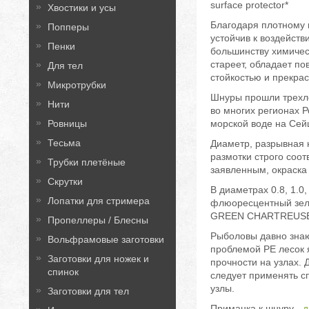
surface protector*
Хвостики и усы
Благодаря плотному
Попперы
устойчив к воздейств
Пенки
большинству химичес
стареет, обладает п
Для тел
стойкостью и прекра
Микротрубки
Шнуры прошли трехл
Нити
во многих регионах Р
Ровницы
морской воде на Сей
Тесьма
Диаметр, разрывная 
размотки строго соот
Трубки плетёные
заявленным, окраска 
Скрутки
В диаметрах 0.8, 1.0,
Лопатки для стримера
флюоресцентный зел
GREEN CHARTREUSE),
Пропеллеры / Блесны
Рыболовы давно знаю
Вольфрамовые заготовки
проблемой PE лесок 
Заготовки для ножек и
прочности на узлах. 
спинок
следует применять 
узлы.
Заготовки для тел
Приманка к шнуру -
д