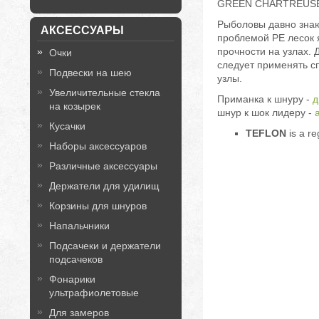
GREEN CHARTREUSE),
Рыболовы давно знаю
АКСЕССУАРЫ
проблемой PE лесок 
прочности на узлах. 
Очки
следует применять 
Подвески на шею
узлы.
Увеличительные стекла
Приманка к шнуру -
д
на козырек
шнур к шок лидеру -
Кусачки
TEFLON
is a r
Наборы аксессуаров
Различные аксессуары
Держатели для удилищ
Корзины для шнуров
Напальчники
Подсачеки и держатели
подсачеков
Фонарики
ультрафиолетовые
Для замеров