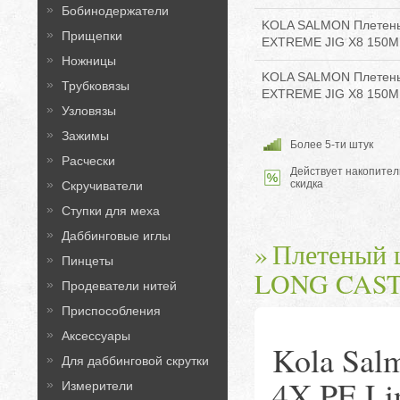
Бобинодержатели
KOLA SALMON Плетены
Прищепки
EXTREME JIG X8 150M 
Ножницы
KOLA SALMON Плетены
Трубковязы
EXTREME JIG X8 150M 
Узловязы
Зажимы
Более 5-ти штук
Расчески
Действует накопител
скидка
Скручиватели
Ступки для меха
Даббинговые иглы
Плетеный
Пинцеты
LONG CAST
Продеватели нитей
Приспособления
Аксессуары
Kola Sa
Для даббинговой скрутки
4X PE L
Измерители