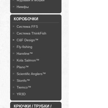
Муравьи и мошки
Нимфы
КОРОБОЧКИ
Система FFS
Система ThinkFish
C&F Design™
Fly-fishing
Hareline™
Kola Salmon™
Plano™
Scientific Anglers™
Stonfo™
Tiemco™
YR3D
КРЮЧКИ / ТРУБКИ /