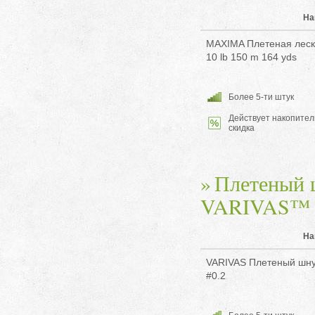
На
MAXIMA Плетеная леск
10 lb 150 m 164 yds
Более 5-ти штук
Действует накопител
скидка
Плетеный 
VARIVAS™
На
VARIVAS Плетеный шнур
#0.2