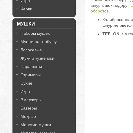
Икра
шнур к шок лидеру -
a
Черви
оборотов
.
Калиброванная 
МУШКИ
шнур не рвется
Наборы мушек
TEFLON
is a r
Мушки на горбушу
Лососевые
Жуки и кузнечики
Парашюты
Стримеры
Сухие
Икра
Эмержеры
Баззеры
Мокрые
Морские мушки