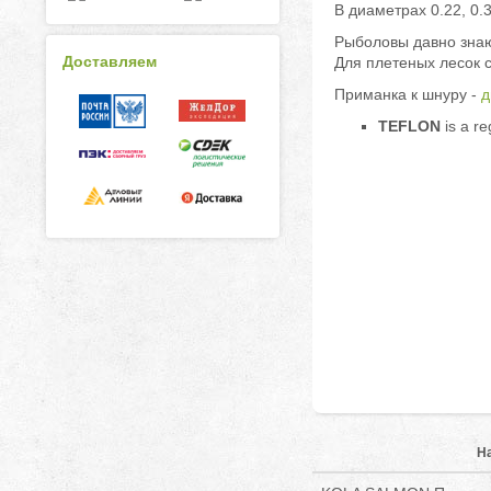
В диаметрах 0.22, 0.3
Рыболовы давно знают
Доставляем
Для плетеных лесок 
Приманка к шнуру -
д
TEFLON
is a r
Н