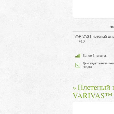
На
VARIVAS Плетеный шну
m #10
Более 5-ти штук
Действует накопител
скидка
Плетеный 
VARIVAS™