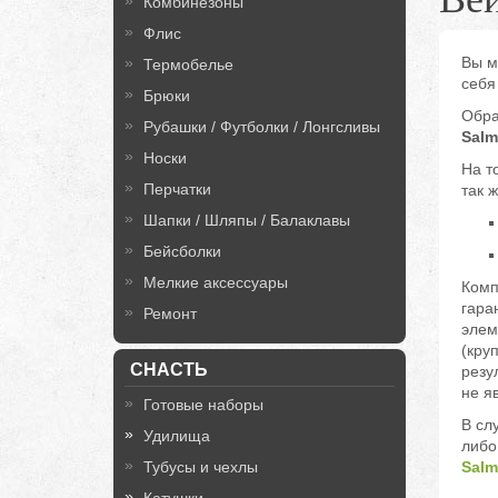
Комбинезоны
Флис
Вы м
Термобелье
себя
Брюки
Обра
Рубашки / Футболки / Лонгсливы
Sal
Носки
На т
Перчатки
так 
Шапки / Шляпы / Балаклавы
Бейсболки
Мелкие аксессуары
Ком
гара
Ремонт
элем
(кру
СНАСТЬ
резу
не я
Готовые наборы
В сл
Удилища
либо
Тубусы и чехлы
Salm