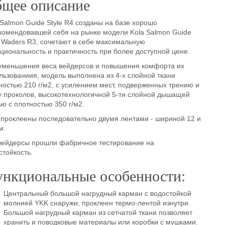
щее описание
 Salmon Guide Style R4 созданы на базе хорошо
комендовавшей себя на рынке модели Kola Salmon Guide
e Waders R3, сочетают в себе максимальную
циональность и практичность при более доступной цене.
уменьшения веса вейдерсов и повышения комфорта их
льзованиия, модель выполнена из 4-х слойной ткани
ностью 210 г/м2, с усилением мест, подверженных трению и
у проколов, высокотехнологичной 5-ти слойной дышащей
ью с плотностью 350 г/м2.
проклеены последовательно двумя лентами - шириной 12 и
м.
вейдерсы прошли фабричное тестирование на
стойкость.
нкциональные особенности:
Центральный большой нагрудный карман с водостойкой
молнией YKK снаружи, проклеен термо-лентой изнутри.
Большой нагрудный карман из сетчатой ткани позволяет
хранить и поводковые материалы или коробки с мушками.