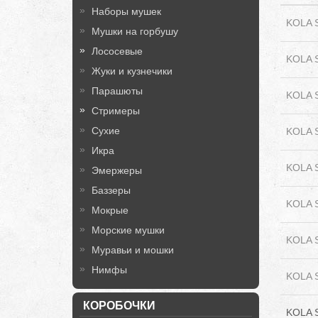
Наборы мушек
KOLA S
Мушки на горбушу
Лососевые
KOLA S
Жуки и кузнечики
Парашюты
KOLA S
Стримеры
Сухие
KOLA 
Икра
KOLA 
Эмержеры
Баззеры
KOLA 
Мокрые
Морские мушки
KOLA S
Муравьи и мошки
Нимфы
KOLA S
КОРОБОЧКИ
KOLA 