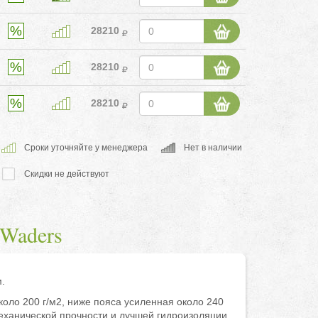
28210
28210
28210
Cроки уточняйте у менеджера
Нет в наличии
Скидки не действуют
 Waders
.
оло 200 г/м2, ниже пояса усиленная около 240
еханической прочности и лучшей гидроизоляции