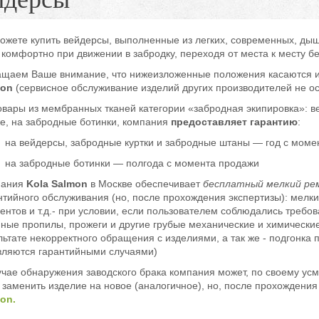
ожете купить вейдерсы, выполненные из легких, современных, дыш
 комфортно при движении в забродку, переходя от места к месту бе
щаем Ваше внимание, что нижеизложенные положения касаются и
mon
(сервисное обслуживание изделий других производителей не ос
овары из мембранных тканей категории «забродная экипировка»: в
же, на забродные ботинки, компания
предоставляет гарантию
:
на вейдерсы, забродные куртки и забродные штаны — год с моме
на забродные ботинки — полгода с момента продажи
пания
Kola Salmon
в Москве обеспечивает
бесплатный мелкий ре
нтийного обслуживания (но, после прохождения экспертизы): мелки
ентов и т.д.- при условии, если пользователем соблюдались требов
пные пропилы, прожеги и другие грубые механические и химически
льтате некорректного обращения с изделиями, а так же - подгонк
вляются гарантийными случаями)
учае обнаружения заводского брака компания может, по своему ус
 заменить изделие на новое (аналогичное), но, после прохождени
on.