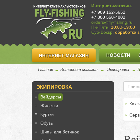
Интернет-магазин:
+7 909 152-5652
+7 800 550-4802
orders@fly-fishing.ru
Пн-Пятн:
10:00-19:00
Суб-Воскр:
обработка з
НОВОСТИ
ИНТЕРНЕТ-МАГАЗИН
Главная
→
Интернет-магазин
→
Экипировка
→
В
ЭКИПИРОВКА
Вейдерсы
Как з
Жилетки
Куртки
Серв
Обувь
Шипы для ботинок
Ве