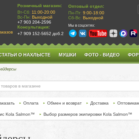
Розничный магазин:
Оптовый отдел:
Вт-Сб:
11:00-20:00
Пн-Пт:
9:00-18:00
Вс-Пн:
Выходной
Сб-Вс:
Выходной
+7 903 204-2596
Мы в соцсетях:
Консультация:
аказов
+7 909 152-5652 доб.2
СТАТЬИ О НАХЛЫСТЕ
МУШКИ
ФОТО - ВИДЕО
ФОР
ейдерсы
аказать
Оплата
Обмен и возврат
Доставка
Оптовика
ис Kola Salmon™
Выбор размеров экипировки Kola Salmon™
йдерсы