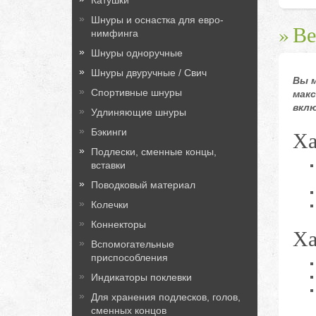
Катушки
Шнуры и оснастка для евро-
Ве
нимфинга
Шнуры одноручные
Шнуры двуручные / Свич
Вы 
Спортивные шнуры
макс
вкл
Удлиняющие шнуры
Ха
Бэкинги
Подлески, сменные концы,
вставки
Поводковый материал
Колечки
Коннекторы
Ха
Вспомогательные
приспособления
Индикаторы поклевки
Для хранения подлесков, голов,
сменных концов