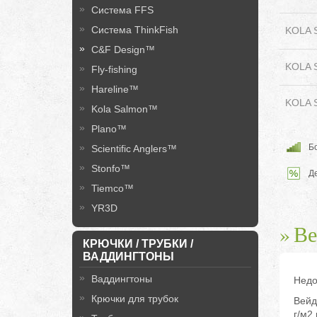
Система FFS
Система ThinkFish
KOLA 
C&F Design™
KOLA 
Fly-fishing
Hareline™
KOLA 
Kola Salmon™
Plano™
Бо
Scientific Anglers™
Stonfo™
Д
Tiemco™
YR3D
Ве
КРЮЧКИ / ТРУБКИ /
ВАДДИНГТОНЫ
Ваддингтоны
Недо
Крючки для трубок
Вейд
г/м2