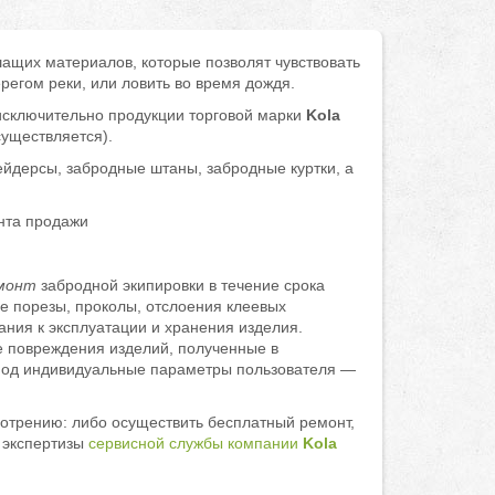
ащих материалов, которые позволят чувствовать
регом реки, или ловить во время дождя.
сключительно продукции торговой марки
Kola
уществляется).
ейдерсы, забродные штаны, забродные куртки, а
нта продажи
монт
забродной экипировки в течение срока
е порезы, проколы, отслоения клеевых
ания к эксплуатации и хранения изделия.
е повреждения изделий, полученные в
а под индивидуальные параметры пользователя —
мотрению: либо осуществить бесплатный ремонт,
я экспертизы
сервисной службы компании
Kola