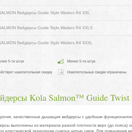
SALMON Вейдерсы Guide Style Waders R4 XXL
SALMON Вейдерсы Guide Style Waders R4 XXLS
SALMON Вейдерсы Guide Style Waders R4 XXXL
лее 5-ти штук
Менее 5-ти штук
ействует накопительная скидка
Накопительные скидки ограничены
йдерсы Kola Salmon™ Guide Twist
рогие, качественные дышащие вейдерсы с удобным функционалом
ерсы выполнены из материала разной плотности верх (до пояса) ок
 по классической технологии сшитых нитью швов. Для повышения м