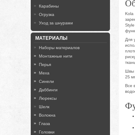
Об
Карабины
Kola
Огрузка
заре
Уход за шнурами
Styl
функ
МАТЕРИАЛЫ
Для 
испо
Наборы материалов
плот
Монтажные нити
риск
ткан
Перья
Швы 
Меха
25 м
Синели
Все 
Даббинги
водо
Люрексы
Фу
Шелк
Волокна
Глаза
Головки