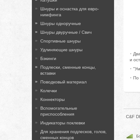
Катушки
Шнуры и оснастка для евро-
нимфинга
Шнуры одноручные
Шнуры двуручные / Свич
Спортивные шнуры
Удлиняющие шнуры
･ Дв
Бэкинги
и ос
Подлески, сменные концы,
･ "У
вставки
･ По
Поводковый материал
Колечки
Коннекторы
Вспомогательные
приспособления
C&F DE
Индикаторы поклевки
Для хранения подлесков, голов,
Бо
сменных концов