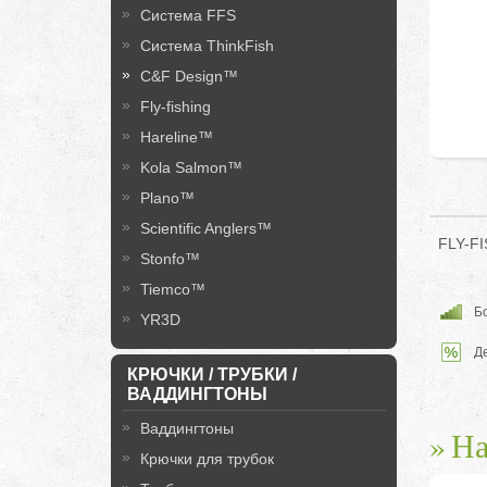
Система FFS
Система ThinkFish
C&F Design™
Fly-fishing
Hareline™
Kola Salmon™
Plano™
Scientific Anglers™
FLY-FI
Stonfo™
Tiemco™
Бо
YR3D
Д
КРЮЧКИ / ТРУБКИ /
ВАДДИНГТОНЫ
Ваддингтоны
На
Крючки для трубок