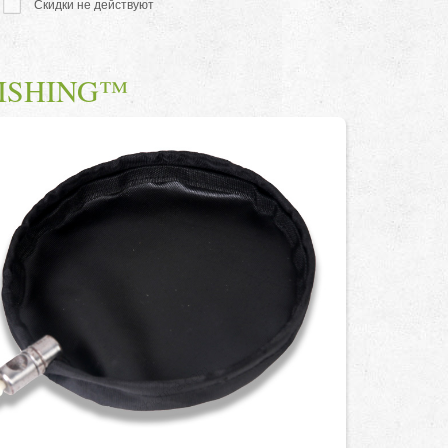
Скидки не действуют
-FISHING™