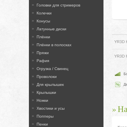
Головки для стримеров
Колечки
Конусы
Латунные диски
Плёнки
YR3D К
Плёнки в полосках
Пряжи
YR3D К
Рафия
Огрузка / Свинец
Бо
Проволоки
Для крылышек
Д
Крылышки
Ножки
На
Хвостики и усы
Попперы
Пенки