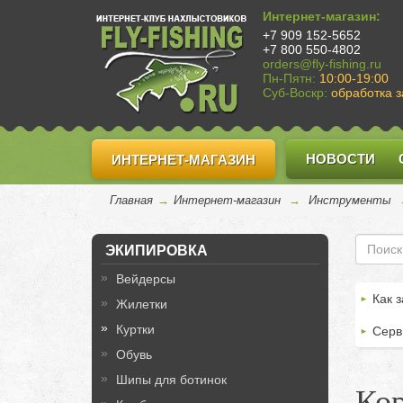
Интернет-магазин:
+7 909 152-5652
+7 800 550-4802
orders@fly-fishing.ru
Пн-Пятн:
10:00-19:00
Суб-Воскр:
обработка з
НОВОСТИ
ИНТЕРНЕТ-МАГАЗИН
Главная
→
Интернет-магазин
→
Инструменты
ЭКИПИРОВКА
Вейдерсы
Как з
Жилетки
Куртки
Серв
Обувь
Шипы для ботинок
Кор