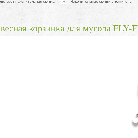
ействует накопительная скидка
Накопительные скидки ограничены
весная корзинка для мусора FLY