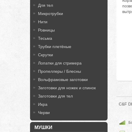
Корз
Для тел
позв
вытр
Микротрубки
Нити
Ровницы
Тесьма
Трубки плетёные
Скрутки
Лопатки для стримера
Пропеллеры / Блесны
Вольфрамовые заготовки
Заготовки для ножек и спинок
Заготовки для тел
C&F DE
Икра
Черви
Бо
МУШКИ