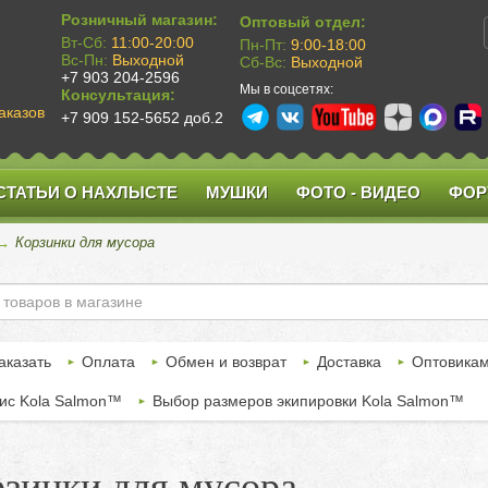
Розничный магазин:
Оптовый отдел:
Вт-Сб:
11:00-20:00
Пн-Пт:
9:00-18:00
Вс-Пн:
Выходной
Сб-Вс:
Выходной
+7 903 204-2596
Мы в соцсетях:
Консультация:
аказов
+7 909 152-5652 доб.2
СТАТЬИ О НАХЛЫСТЕ
МУШКИ
ФОТО - ВИДЕО
ФОР
→
Корзинки для мусора
аказать
Оплата
Обмен и возврат
Доставка
Оптовика
ис Kola Salmon™
Выбор размеров экипировки Kola Salmon™
зинки для мусора