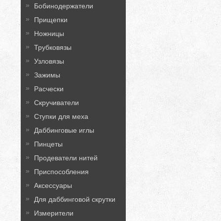
Бобинодержатели
Прищепки
Ножницы
Трубковязы
Узловязы
Зажимы
Расчески
Скручиватели
Ступки для меха
Даббинговые иглы
Пинцеты
Продеватели нитей
Приспособления
Аксессуары
Для даббинговой скрутки
Измерители