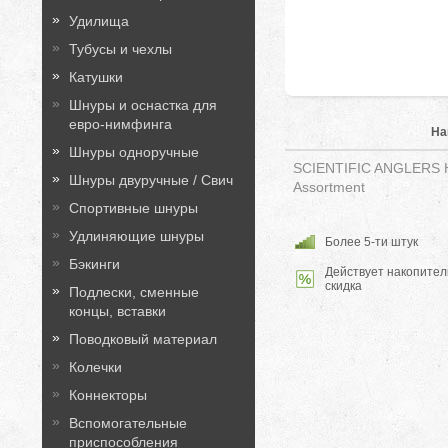
Удилища
Тубусы и чехлы
Катушки
Шнуры и оснастка для
евро-нимфинга
На
Шнуры одноручные
SCIENTIFIC ANGLERS На
Шнуры двуручные / Свич
Assortment
Спортивные шнуры
Удлиняющие шнуры
Более 5-ти штук
Бэкинги
Действует накопител
скидка
Подлески, сменные
концы, вставки
Поводковый материал
Колечки
Коннекторы
Вспомогательные
приспособления