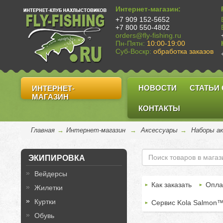
Интернет-магазин:
+7 909 152-5652
+7 800 550-4802
orders@fly-fishing.ru
Пн-Пятн:
10:00-19:00
Суб-Воскр:
обработка заказов
НОВОСТИ
СТАТЬИ
ИНТЕРНЕТ-
МАГАЗИН
КОНТАКТЫ
Главная
→
Интернет-магазин
→
Аксессуары
→
Наборы ак
ЭКИПИРОВКА
Вейдерсы
Как заказать
Опла
Жилетки
Куртки
Сервис Kola Salmon
Обувь