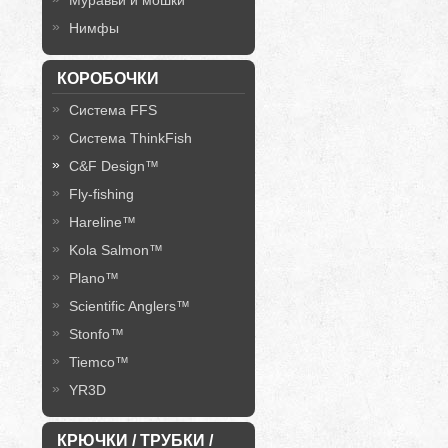
Муравьи и мошки
Нимфы
КОРОБОЧКИ
Система FFS
Система ThinkFish
C&F Design™
Fly-fishing
Hareline™
Kola Salmon™
Plano™
Scientific Anglers™
Stonfo™
Tiemco™
YR3D
КРЮЧКИ / ТРУБКИ /