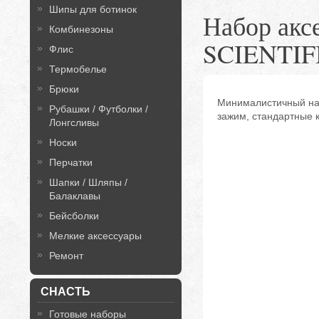
Шипы для ботинок
Набор аксе
Комбинезоны
SCIENTI
Флис
Термобелье
Брюки
Минималистичный набо
Рубашки / Футболки /
зажим, стандартные к
Лонгсливы
Носки
Перчатки
Шапки / Шляпы /
Балаклавы
Бейсболки
Мелкие аксессуары
Ремонт
СНАСТЬ
Готовые наборы