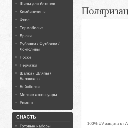
Шипы для ботинок
Поляриза
Комбинезоны
Флис
Термобелье
Брюки
Рубашки / Футболки /
Лонгсливы
Носки
Перчатки
Шапки / Шляпы /
Балаклавы
Бейсболки
Мелкие аксессуары
Ремонт
СНАСТЬ
100% UV-защита от A 
Готовые наборы