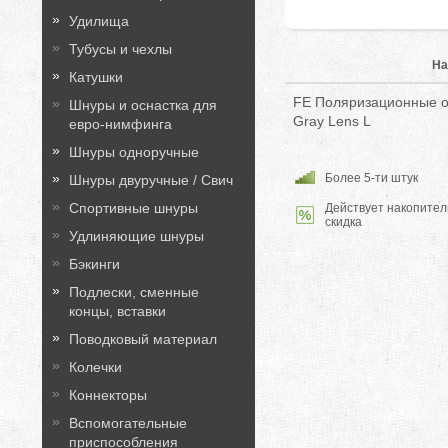
Удилища
Тубусы и чехлы
На
Катушки
FE Поляризационные оч
Шнуры и оснастка для
Gray Lens L
евро-нимфинга
Шнуры одноручные
Более 5-ти штук
Шнуры двуручные / Свич
Спортивные шнуры
Действует накопител
скидка
Удлиняющие шнуры
Бэкинги
Подлески, сменные
концы, вставки
Поводковый материал
Колечки
Коннекторы
Вспомогательные
приспособления