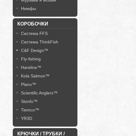
Муравьи и мошки
Нимфы
КОРОБОЧКИ
Система FFS
Система ThinkFish
C&F Design™
Fly-fishing
Hareline™
Kola Salmon™
Plano™
Scientific Anglers™
Stonfo™
Tiemco™
YR3D
КРЮЧКИ / ТРУБКИ /