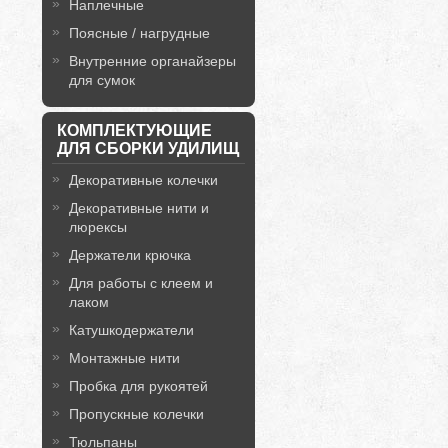
Наплечные
Поясные / нагрудные
Внутренние органайзеры
для сумок
КОМПЛЕКТУЮЩИЕ
ДЛЯ СБОРКИ УДИЛИЩ
Декоративные колечки
Декоративные нити и
люрексы
Держатели крючка
Для работы с клеем и
лаком
Катушкодержатели
Монтажные нити
Пробка для рукоятей
Пропускные колечки
Тюльпаны