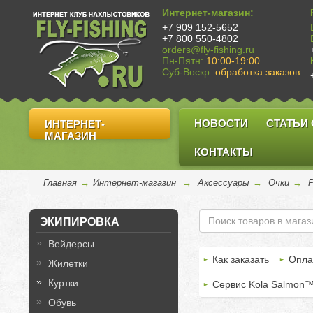
Интернет-магазин:
+7 909 152-5652
+7 800 550-4802
orders@fly-fishing.ru
Пн-Пятн:
10:00-19:00
Суб-Воскр:
обработка заказов
НОВОСТИ
СТАТЬИ
ИНТЕРНЕТ-
МАГАЗИН
КОНТАКТЫ
Главная
→
Интернет-магазин
→
Аксессуары
→
Очки
→
P
ЭКИПИРОВКА
Вейдерсы
Как заказать
Опла
Жилетки
Куртки
Сервис Kola Salmon
Обувь