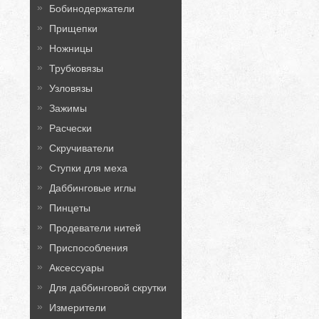
Бобинодержатели
Прищепки
Ножницы
Трубковязы
Узловязы
Зажимы
Расчески
Скручиватели
Ступки для меха
Даббинговые иглы
Пинцеты
Продеватели нитей
Приспособления
Аксессуары
Для даббинговой скрутки
Измерители