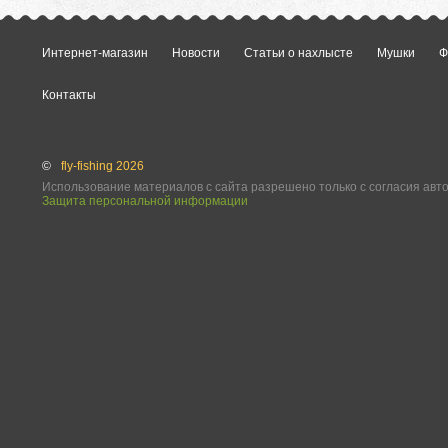
Интернет-магазин
Новости
Статьи о нахлысте
Мушки
Ф
Контакты
©
fly-fishing 2026
Использование материалов с сайта разрешено только с согласия авт
Защита персональной информации