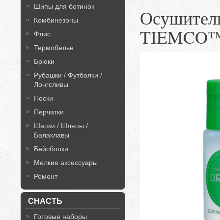
Шипы для ботинок
Осушите
Комбинезоны
TIEMCO
Флис
Термобелье
Брюки
Рубашки / Футболки /
Лонгсливы
Носки
Перчатки
Шапки / Шляпы /
Балаклавы
Бейсболки
Мелкие аксессуары
Ремонт
СНАСТЬ
Готовые наборы