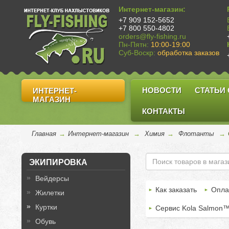
Интернет-магазин:
+7 909 152-5652
+7 800 550-4802
orders@fly-fishing.ru
Пн-Пятн:
10:00-19:00
Суб-Воскр:
обработка заказов
НОВОСТИ
СТАТЬИ
ИНТЕРНЕТ-
МАГАЗИН
КОНТАКТЫ
Главная
→
Интернет-магазин
→
Химия
→
Флотанты
→
ЭКИПИРОВКА
Вейдерсы
Как заказать
Опла
Жилетки
Куртки
Сервис Kola Salmon
Обувь