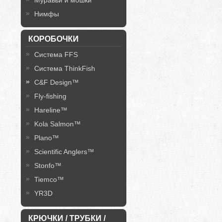
Муравьи и мошки
Нимфы
КОРОБОЧКИ
Система FFS
Система ThinkFish
C&F Design™
Fly-fishing
Hareline™
Kola Salmon™
Plano™
Scientific Anglers™
Stonfo™
Tiemco™
YR3D
КРЮЧКИ / ТРУБКИ /