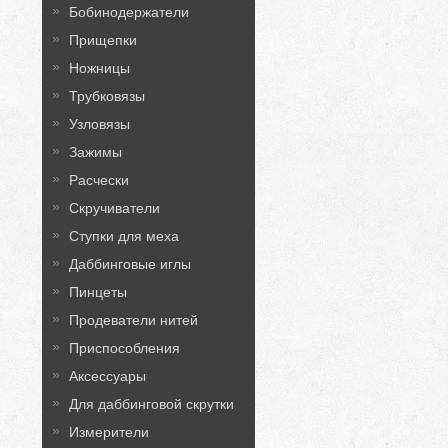
Бобинодержатели
Прищепки
Ножницы
Трубковязы
Узловязы
Зажимы
Расчески
Скручиватели
Ступки для меха
Даббинговые иглы
Пинцеты
Продеватели нитей
Приспособления
Аксессуары
Для даббинговой скрутки
Измерители