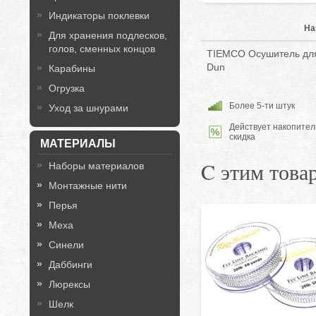
Индикаторы поклевки
На
Для хранения подлесков,
голов, сменных концов
TIEMCO Осушитель для 
Dun
Карабины
Огрузка
Более 5-ти штук
Уход за шнурами
Действует накопител
скидка
МАТЕРИАЛЫ
C этим това
Наборы материалов
Монтажные нити
Перья
Меха
Синели
Даббинги
Люрексы
Шелк