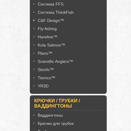
Система FFS
Система ThinkFish
C&F Design™
Fly-fishing
Hareline™
Kola Salmon™
Plano™
Scientific Anglers™
Stonfo™
Tiemco™
YR3D
КРЮЧКИ / ТРУБКИ /
ВАДДИНГТОНЫ
Ваддингтоны
Крючки для трубок