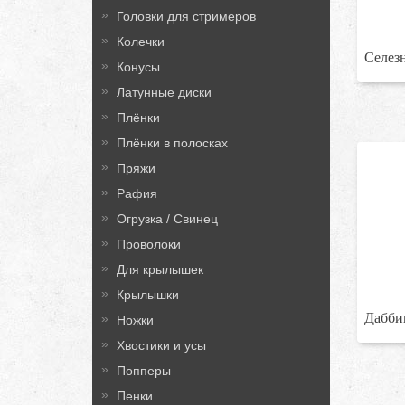
Головки для стримеров
Колечки
Селез
Конусы
Латунные диски
Плёнки
Плёнки в полосках
Пряжи
Рафия
Огрузка / Свинец
Проволоки
Для крылышек
Крылышки
Дабби
Ножки
Хвостики и усы
Попперы
Пенки