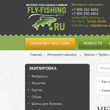
Интернет-магазин:
+7 909 152-5652
+7 800 550-4802
orders@fly-fishing.ru
Пн-Пятн:
10:00-19:00
Суб-Воскр:
обработка з
НОВОСТИ
ИНТЕРНЕТ-МАГАЗИН
Главная
→
Интернет-магазин
→
Крючки / Трубки
ЭКИПИРОВКА
Вейдерсы
Как з
Жилетки
Куртки
Серв
Обувь
Шипы для ботинок
HEN