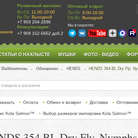
Розничный магазин:
Оптовый отдел:
Вт-Сб:
11:00-20:00
Пн-Пт:
9:00-18:00
Вс-Пн:
Выходной
Сб-Вс:
Выходной
+7 903 204-2596
Мы в соцсетях:
Консультация:
аказов
+7 909 152-5652 доб.2
СТАТЬИ О НАХЛЫСТЕ
МУШКИ
ФОТО - ВИДЕО
ФОР
 / Ваддингтоны
→
Одинарники
→
HENDS
→
HENDS 354 BL Dry Fly, Ny
аказать
Оплата
Обмен и возврат
Доставка
Оптовика
ис Kola Salmon™
Выбор размеров экипировки Kola Salmon™
DS 354 BL Dry Fly, Nymphs B