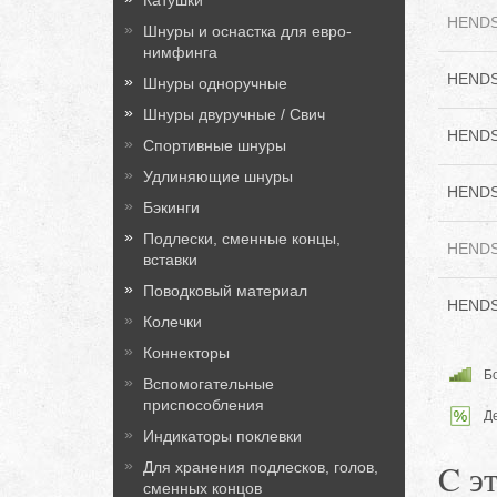
Катушки
HENDS 
Шнуры и оснастка для евро-
нимфинга
HENDS 
Шнуры одноручные
Шнуры двуручные / Свич
HENDS 
Спортивные шнуры
Удлиняющие шнуры
HENDS 
Бэкинги
Подлески, сменные концы,
HENDS 
вставки
Поводковый материал
HENDS 
Колечки
Коннекторы
Бо
Вспомогательные
приспособления
Д
Индикаторы поклевки
C э
Для хранения подлесков, голов,
сменных концов