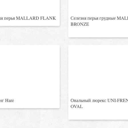
ня перья MALLARD FLANK
Селезня перья грудные M
BRONZE
нг Hare
Овальный люрекс UNI-FR
OVAL