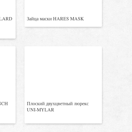
ALLARD
Зайца маски HARES MASK
ENCH
Плоский двухцветный люрекс
UNI-MYLAR