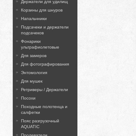
Держатели для удилищ
Корзины для шнуров
Напальчники
Подсачеки и держатели
подсачеков
Фонарики
ультрафиолетовые
Для замеров
Для фотографирования
Энтомология
Для мушек
Ретриверы / Держатели
Посохи
Походные полотенца и
салфетки
Пояс разгрузочный
AQUATIC
Продеватели