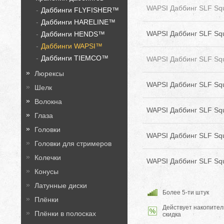
WAPSI Даббинг SLF Sq
Даббинги FLYFISHER™
Даббинги HARELINE™
WAPSI Даббинг SLF Sq
Даббинги HENDS™
Даббинги WAPSI™
Даббинги TIEMCO™
WAPSI Даббинг SLF Squ
Люрексы
WAPSI Даббинг SLF Squ
Шелк
Волокна
WAPSI Даббинг SLF Squ
Глаза
Головки
WAPSI Даббинг SLF Sq
Головки для стримеров
Колечки
WAPSI Даббинг SLF Squ
Конусы
Латунные диски
Более 5-ти штук
Плёнки
Действует накопител
Плёнки в полосках
скидка