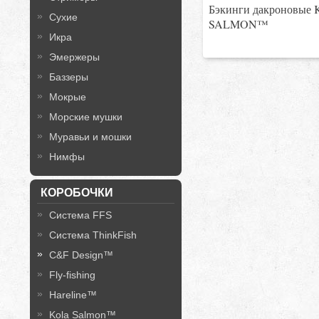
Бэкинги дакроновые
Сухие
SALMON™
Икра
Эмержеры
Баззеры
Мокрые
Морские мушки
Муравьи и мошки
Нимфы
КОРОБОЧКИ
Система FFS
Система ThinkFish
C&F Design™
Fly-fishing
Hareline™
Kola Salmon™