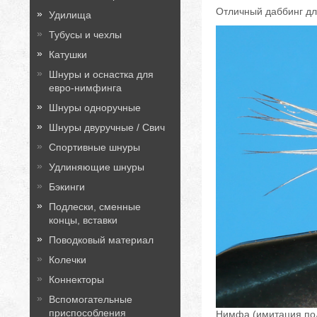
Отличный даббинг дл
Удилища
Тубусы и чехлы
Катушки
Шнуры и оснастка для
евро-нимфинга
Шнуры одноручные
Шнуры двуручные / Свич
Спортивные шнуры
Удлиняющие шнуры
Бэкинги
Подлески, сменные
концы, вставки
Поводковый материал
Колечки
Коннекторы
Вспомогательные
приспособления
Нимфа (имитация по