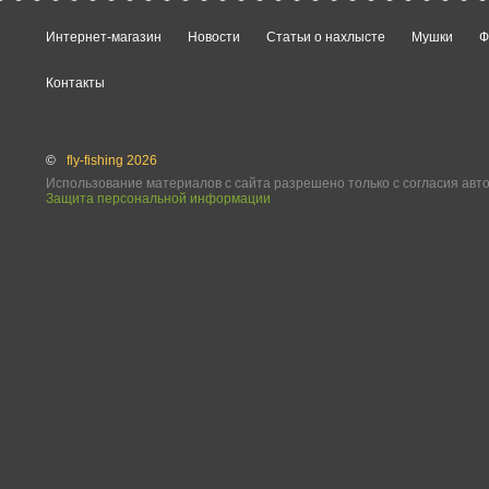
Интернет-магазин
Новости
Статьи о нахлысте
Мушки
Ф
Контакты
©
fly-fishing 2026
Использование материалов с сайта разрешено только с согласия авт
Защита персональной информации