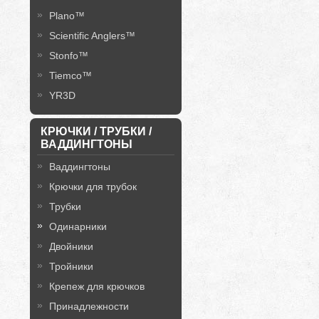
Plano™
Scientific Anglers™
Stonfo™
Tiemco™
YR3D
КРЮЧКИ / ТРУБКИ /
ВАДДИНГТОНЫ
Ваддингтоны
Крючки для трубок
Трубки
Одинарники
Двойники
Тройники
Крепеж для крючков
Принадлежности