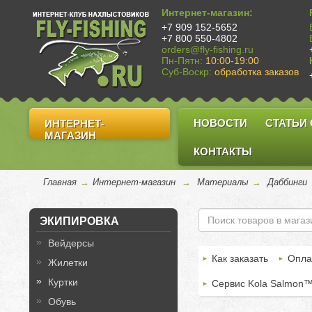
Интернет-магазин:
+7 909 152-5652
+7 800 550-4802
orders@fly-fishing.ru
Пн-Пятн:
10:00-19:00
Суб-Воскр:
обработка заказов
НОВОСТИ
СТАТЬИ
ИНТЕРНЕТ-
МАГАЗИН
КОНТАКТЫ
Главная
→
Интернет-магазин
→
Материалы
→
Даббинги
ЭКИПИРОВКА
Вейдерсы
Как заказать
Опла
Жилетки
Куртки
Сервис Kola Salmon
Обувь