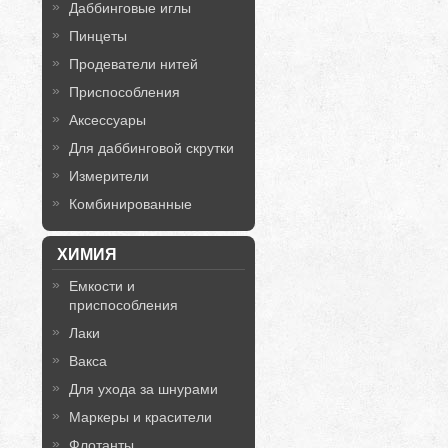
Даббинговые иглы
Пинцеты
Продеватели нитей
Приспособления
Аксессуары
Для даббинговой скрутки
Измерители
Комбинированные
ХИМИЯ
Емкости и
приспособления
Лаки
Вакса
Для ухода за шнурами
Маркеры и красители
Флотанты