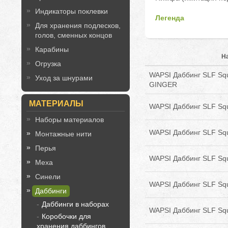
Индикаторы поклевки
Легенда
Для хранения подлесков,
голов, сменных концов
Карабины
Н
Огрузка
WAPSI Даббинг SLF Sq
Уход за шнурами
GINGER
МАТЕРИАЛЫ
WAPSI Даббинг SLF Sq
Наборы материалов
WAPSI Даббинг SLF Sq
Монтажные нити
Перья
WAPSI Даббинг SLF Sq
Меха
Синели
WAPSI Даббинг SLF Squ
Даббинги
Даббинги в наборах
WAPSI Даббинг SLF Sq
Коробочки для
хранения даббингов