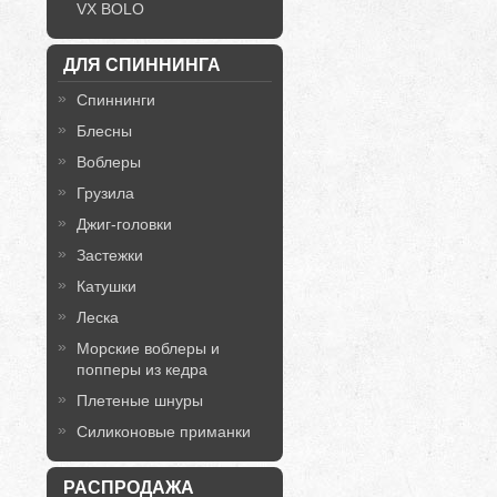
VX BOLO
ДЛЯ СПИННИНГА
Спиннинги
Блесны
Воблеры
Грузила
Джиг-головки
Застежки
Катушки
Леска
Морские воблеры и
попперы из кедра
Плетеные шнуры
Силиконовые приманки
РАСПРОДАЖА