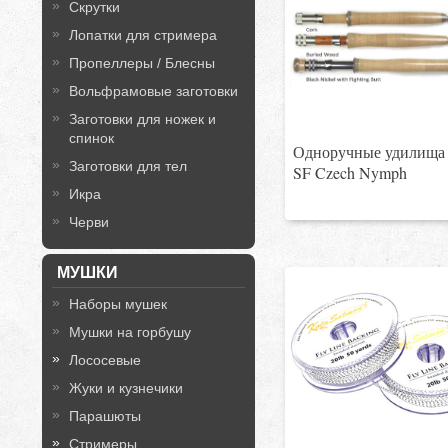
Скрутки
Лопатки для стримера
Пропеллеры / Блесны
Вольфрамовые заготовки
Заготовки для ножек и
спинок
Одноручные удилища 
Заготовки для тел
SF Czech Nymph
Икра
Черви
МУШКИ
Наборы мушек
Мушки на горбушу
Лососевые
Жуки и кузнечики
Парашюты
Стримеры