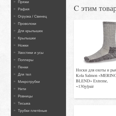
Пряжи
C этим това
Рафия
Огрузка / Свинец
Проволоки
Для крылышек
Крылышки
Ножки
Хвостики и усы
Попперы
Пенки
Носки для охоты и ры
Для тел
Kola Salmon «MERIN
BLEND» Extreme,
Микротрубки
~130g/pair
Нити
Ровницы
Тесьма
Трубки плетёные