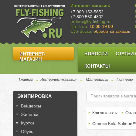
Интернет-магазин:
+7 909 152-5652
+7 800 550-4802
orders@fly-fishing.ru
Пн-Пятн:
10:00-19:00
Суб-Воскр:
обработка заказов
НОВОСТИ
СТАТЬИ
ИНТЕРНЕТ-
МАГАЗИН
КОНТАКТЫ
Главная
→
Интернет-магазин
→
Материалы
→
Попперы
ЭКИПИРОВКА
Вейдерсы
Как заказать
Опла
Жилетки
Куртки
Сервис Kola Salmon
Обувь