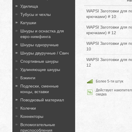
На
Удилища
WAPSI Заготовки для п
Тубусы и чехлы
крючками) # 10
Катушки
WAPSI Заготовки для п
Шнуры и оснастка для
крючками) # 12
евро-нимфинга
WAPSI Заготовки для п
Шнуры одноручные
10
Шнуры двуручные / Свич
WAPSI Заготовки для п
Спортивные шнуры
12
Удлиняющие шнуры
Бэкинги
Более 5-ти штук
Подлески, сменные
Действует накопител
концы, вставки
скидка
Поводковый материал
Колечки
Коннекторы
Вспомогательные
приспособления