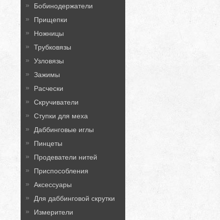
Бобинодержатели
Прищепки
Ножницы
Трубковязы
Узловязы
Зажимы
Расчески
Скручиватели
Ступки для меха
Даббинговые иглы
Пинцеты
Продеватели нитей
Приспособления
Аксессуары
Для даббинговой скрутки
Измерители