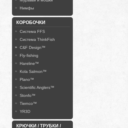
Муравьи и мошки
Нимфы
КОРОБОЧКИ
Система FFS
Система ThinkFish
C&F Design™
Fly-fishing
Hareline™
Kola Salmon™
Plano™
Scientific Anglers™
Stonfo™
Tiemco™
YR3D
КРЮЧКИ / ТРУБКИ /