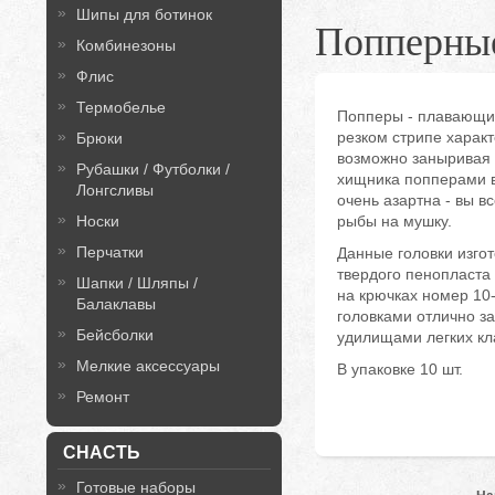
Шипы для ботинок
Попперны
Комбинезоны
Флис
Термобелье
Попперы - плавающие
резком стрипе харак
Брюки
возможно заныривая 
Рубашки / Футболки /
хищника попперами 
Лонгсливы
очень азартна - вы вс
Носки
рыбы на мушку.
Перчатки
Данные головки изгот
твердого пенопласта
Шапки / Шляпы /
на крючках номер 10-
Балаклавы
головками отлично з
Бейсболки
удилищами легких кл
Мелкие аксессуары
В упаковке 10 шт.
Ремонт
СНАСТЬ
Готовые наборы