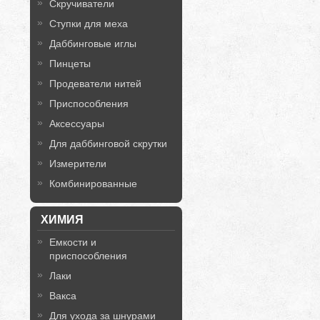
Скручиватели
Ступки для меха
Даббинговые иглы
Пинцеты
Продеватели нитей
Приспособления
Аксессуары
Для даббинговой скрутки
Измерители
Комбинированные
ХИМИЯ
Емкости и
приспособления
Лаки
Вакса
Для ухода за шнурами