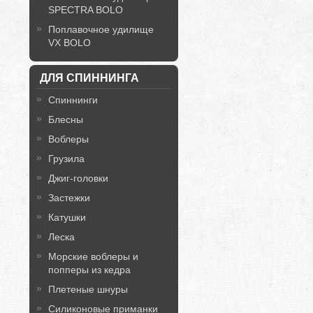
SPECTRA BOLO
Поплавочное удилище
VX BOLO
ДЛЯ СПИННИНГА
Спиннинги
Блесны
Воблеры
Грузила
Джиг-головки
Застежки
Катушки
Леска
Морские воблеры и
попперы из кедра
Плетеные шнуры
Силиконовые приманки