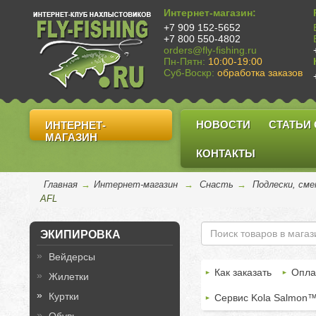
Интернет-магазин:
+7 909 152-5652
+7 800 550-4802
orders@fly-fishing.ru
Пн-Пятн:
10:00-19:00
Суб-Воскр:
обработка заказов
НОВОСТИ
СТАТЬИ
ИНТЕРНЕТ-
МАГАЗИН
КОНТАКТЫ
Главная
→
Интернет-магазин
→
Снасть
→
Подлески, сме
AFL
ЭКИПИРОВКА
Вейдерсы
Как заказать
Опла
Жилетки
Куртки
Сервис Kola Salmon