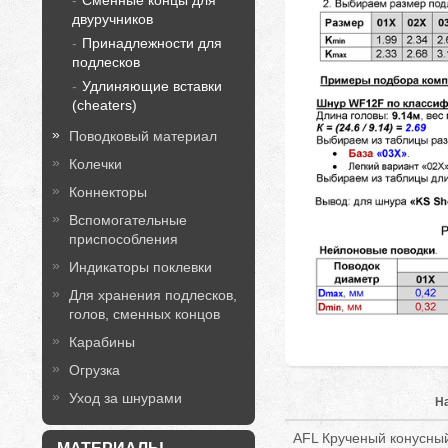
Сменные концы для
двуручников
Принадлежности для
подлесков
Удлиняющие вставки
(cheaters)
Поводковый материал
Колечки
Коннекторы
Вспомогательные
приспособления
Индикаторы поклевки
Для хранения подлесков,
голов, сменных концов
Карабины
Огрузка
Уход за шнурами
Н
AFL Крученый конусный