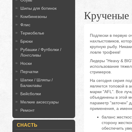
Обувь
Шипы для ботинок
Крученые
Комбинезоны
Флис
Термобелье
Подлески в первую о
нахлыстовиков, котор
Брюки
крупную рыбу. Никак
Рубашки / Футболки /
ловле трофеев!
Лонгсливы
Лидеры "Heavy & BIG
Носки
использование тяжел
Перчатки
стримеров.
Шапки / Шляпы /
На сегодня серия под
Балаклавы
является топовой в а
марки "AFL". Все луч
Бейсболки
объединены в этой м
Мелкие аксессуары
параметр "заточен" д
применения, а именн
Ремонт
баланс жесткос
сторону жестко
СНАСТЬ
обеспечить ув