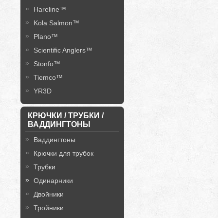
Hareline™
Kola Salmon™
Plano™
Scientific Anglers™
Stonfo™
Tiemco™
YR3D
КРЮЧКИ / ТРУБКИ /
ВАДДИНГТОНЫ
Ваддингтоны
Крючки для трубок
Трубки
Одинарники
Двойники
Тройники