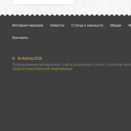
Интернет-магазин
Новости
Статьи о нахлысте
Мушки
Ф
Контакты
©
fly-fishing 2026
Использование материалов с сайта разрешено только с согласия авт
Защита персональной информации