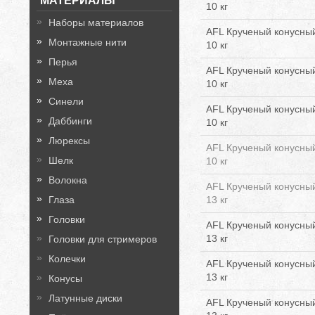
МАТЕРИАЛЫ
10 кг
Наборы материалов
AFL Крученый конусный
Монтажные нити
10 кг
Перья
AFL Крученый конусный
Меха
10 кг
Синели
AFL Крученый конусный
Даббинги
10 кг
Люрексы
AFL Крученый конусный
Шелк
10 кг
Волокна
AFL Крученый конусный
Глаза
13 кг
Головки
AFL Крученый конусный
13 кг
Головки для стримеров
Колечки
AFL Крученый конусный
13 кг
Конусы
Латунные диски
AFL Крученый конусный