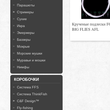
Парашюты
Стримеры
Сухие
Крученые подлески 
Икра
BIG FLIES AFL
Эмержеры
Баззеры
Мокрые
Морские мушки
Муравьи и мошки
Нимфы
КОРОБОЧКИ
Система FFS
Система ThinkFish
C&F Design™
Fly-fishing