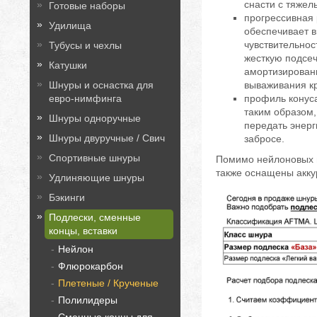
снасти с тяже
Готовые наборы
прогрессивная
Удилища
обеспечивает 
чувствительнос
Тубусы и чехлы
жесткую подсеч
Катушки
амортизирован
Шнуры и оснастка для
вываживания к
евро-нимфинга
профиль конус
таким образом
Шнуры одноручные
передать энер
Шнуры двуручные / Свич
забросе.
Спортивные шнуры
Помимо нейлоновых 
также оснащены акку
Удлиняющие шнуры
Бэкинги
Подлески, сменные
концы, вставки
Нейлон
Флюрокарбон
Плетеные / Крученые
Полилидеры