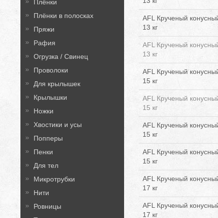
13 кг
Плёнки
Плёнки в полосках
AFL Крученый конусный
13 кг
Пряжи
Рафия
AFL Крученый конусный
13 кг
Огрузка / Свинец
Проволоки
AFL Крученый конусный
15 кг
Для крылышек
Крылышки
AFL Крученый конусный
15 кг
Ножки
Хвостики и усы
AFL Крученый конусный
15 кг
Попперы
Пенки
AFL Крученый конусный
15 кг
Для тел
AFL Крученый конусный
Микротрубки
17 кг
Нити
AFL Крученый конусный
Ровницы
17 кг