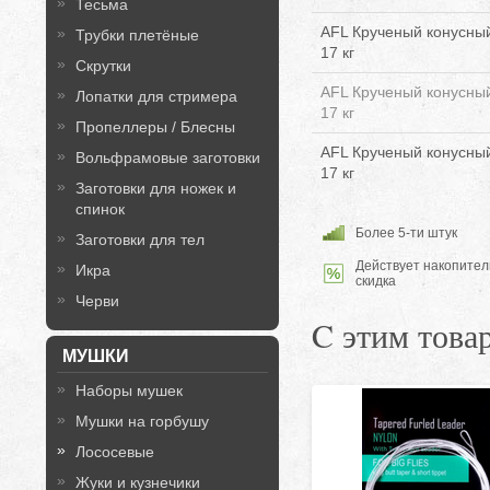
Тесьма
AFL Крученый конусный
Трубки плетёные
17 кг
Скрутки
AFL Крученый конусный
Лопатки для стримера
17 кг
Пропеллеры / Блесны
AFL Крученый конусный
Вольфрамовые заготовки
17 кг
Заготовки для ножек и
спинок
Более 5-ти штук
Заготовки для тел
Действует накопител
Икра
скидка
Черви
C этим това
МУШКИ
Наборы мушек
Мушки на горбушу
Лососевые
Жуки и кузнечики