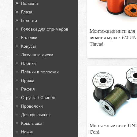
Волокна
Глаза
Головки
Головки для стримеров
Монтажные нити для
вязания мушек 6/0 UN
Колечки
Thread
Конусы
Латунные диски
Плёнки
Плёнки в полосках
Пряжи
Рафия
Огрузка / Свинец
Проволоки
Для крылышек
Крылышки
Монтажные нити UN
Cord
Ножки