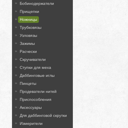
Бобинодержатели
Прищепки
Ножницы
Трубковязы
Узловязы
Зажимы
Расчески
Скручиватели
Ступки для меха
Даббинговые иглы
Пинцеты
Продеватели нитей
Приспособления
Аксессуары
Для даббинговой скрутки
Измерители