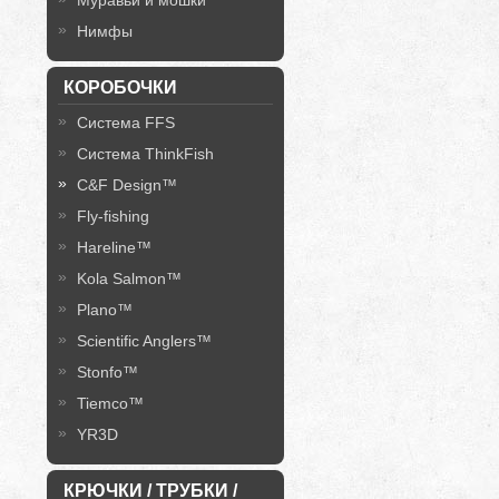
Муравьи и мошки
Нимфы
КОРОБОЧКИ
Система FFS
Система ThinkFish
C&F Design™
Fly-fishing
Hareline™
Kola Salmon™
Plano™
Scientific Anglers™
Stonfo™
Tiemco™
YR3D
КРЮЧКИ / ТРУБКИ /