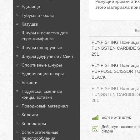
Режущие кромки этих
Удилища
этого материала при
Тубусы и чехлы
Катушки
На
Шнуры и оснастка для
евро-нимфинга
FLY-FISHING Ножницы 
Шнуры одноручные
TUNGSTEN CARBIDE SC
291
Шнуры двуручные / Свич
Спортивные шнуры
FLY-FISHING Ножницы 
PURPOSE SCISSOR TU
Удлиняющие шнуры
BLACK
Бэкинги
FLY-FISHING Ножницы 
Подлески, сменные
TUNGSTEN CARBIDE SC
концы, вставки
281
Поводковый материал
Колечки
Более 5-ти штук
Коннекторы
Действует накопител
скидка
Вспомогательные
приспособления