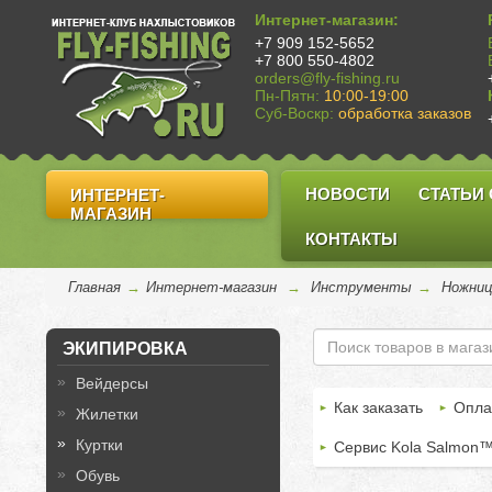
Интернет-магазин:
+7 909 152-5652
+7 800 550-4802
orders@fly-fishing.ru
Пн-Пятн:
10:00-19:00
Суб-Воскр:
обработка заказов
НОВОСТИ
СТАТЬИ
ИНТЕРНЕТ-
МАГАЗИН
КОНТАКТЫ
Главная
→
Интернет-магазин
→
Инструменты
→
Ножни
ЭКИПИРОВКА
Вейдерсы
Как заказать
Опла
Жилетки
Куртки
Сервис Kola Salmon
Обувь