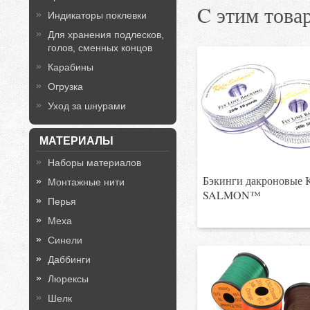
C этим това
Индикаторы поклевки
Для хранения подлесков,
голов, сменных концов
Карабины
Огрузка
Уход за шнурами
МАТЕРИАЛЫ
Наборы материалов
Бэкинги дакроновые
Монтажные нити
SALMON™
Перья
Меха
Синели
Даббинги
Люрексы
Шелк